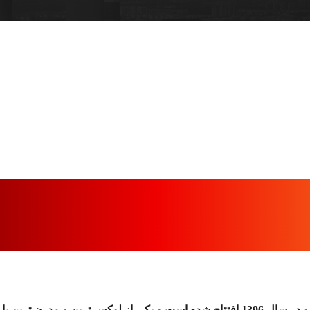
مجموعه تفریحی اوپارک تهران در زمینی به وسعت 55 هزار متر مربع و در سال 1396 افتتاح ش