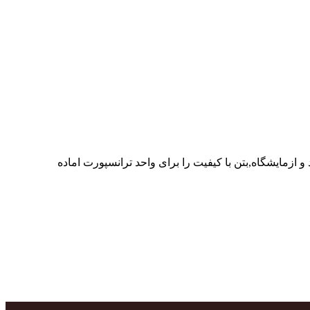
ر پرسنل متخصص و پر تلاش واحدهای تولید و ازمایشگاه,بتن با کیفیت را برای واحد ترانسپورت اماده