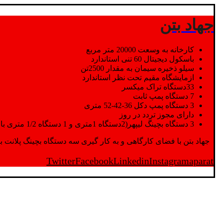
جهاد بتن
کارخانه به وسعت 20000 متر مربع
باسکول دیجیتال 60 تنی استاندارد
سیلو ذخیره سیمان به مقدار 2500تن
ازمایشگاه مقیم تحت نظر استاندارد
33دستگاه تراک میکسر
7 دستگاه پمپ ثابت
3 دستگاه پمپ دکل 36-42-52 متری
دارای مجوز تردد در روز
3 دستگاه بچینگ لیپهر(2دستگاه 1متری و 1 دستگاه 1/2 متری با توان تولید 150 متر مکعب در ساعت)
جهاد بتن با فضای کارگاهی و به کار گیری سه دستگاه بچینگ پلانت با ظرفیت 2500 تن در کنار پرسنل متخصص و پر تلاش واحدهای تولید و ازمایشگاه,بتن با کیفیت را برای واحد تر
Twitter
Facebook
Linkedin
Instagram
aparat