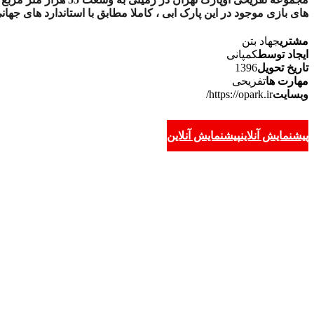
های بازی موجود در این پارک ابی ، کاملا مطابق با استاندارد های جه
مشتری
جهاد بتن
ایجاد توسط
کمپانی
تاریخ تحویل
1396
مهارت ها
تفریحی
وبسایت
https://opark.ir/
پیشنمایش آنلاین
پیشنمایش آنلاین