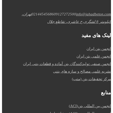
info@jahadbeton.com
09127272500
02144545686
تهران،
کیلومتر 8 لشگری،خ عاشری، تقاطع جلال
لینک های مفید
انجمن بتن ایران
انجمن علمی بتن ایران
انجمن صنفی تولیدکنندگان بتن آماده و قطعات بتنی ایران
نشریه علمی مصالح و سازه های بتنی
مرکز تحقیقات بتن (متب)
منابع
انجمن بین المللی بتن(ACI)