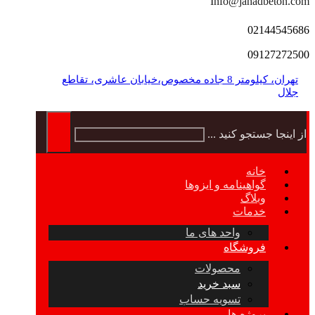
Info@jahadbeton.com
02144545686
09127272500
تهران، کیلومتر 8 جاده مخصوص،خیابان عاشری، تقاطع
جلال
از اینجا جستجو کنید ...
خانه
گواهینامه و ایزوها
وبلاگ
خدمات
واحد های ما
فروشگاه
محصولات
سبد خرید
تسویه حساب
پروژه ها