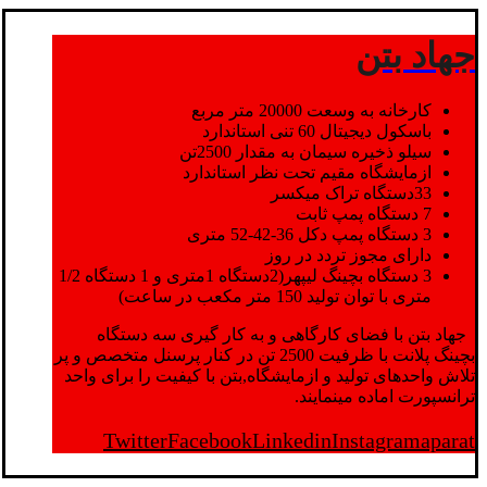
جهاد بتن
کارخانه به وسعت 20000 متر مربع
باسکول دیجیتال 60 تنی استاندارد
سیلو ذخیره سیمان به مقدار 2500تن
ازمایشگاه مقیم تحت نظر استاندارد
33دستگاه تراک میکسر
7 دستگاه پمپ ثابت
3 دستگاه پمپ دکل 36-42-52 متری
دارای مجوز تردد در روز
3 دستگاه بچینگ لیپهر(2دستگاه 1متری و 1 دستگاه 1/2
متری با توان تولید 150 متر مکعب در ساعت)
جهاد بتن با فضای کارگاهی و به کار گیری سه دستگاه
بچینگ پلانت با ظرفیت 2500 تن در کنار پرسنل متخصص و پر
تلاش واحدهای تولید و ازمایشگاه,بتن با کیفیت را برای واحد
ترانسپورت اماده مینمایند.
Twitter
Facebook
Linkedin
Instagram
aparat