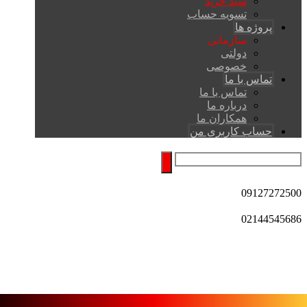
سبد خرید
تسویه حساب
پروژه ها
سازمانی
دولتی
خصوصی
تماس با ما
تماس با ما
درباره ما
همکاران ما
حساب کاربری من
09127272500
02144545686