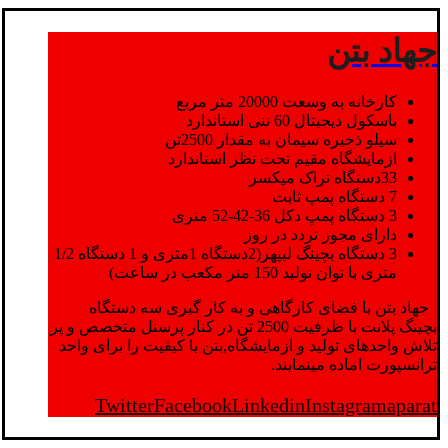
جهاد بتن
کارخانه به وسعت 20000 متر مربع
باسکول دیجیتال 60 تنی استاندارد
سیلو ذخیره سیمان به مقدار 2500تن
ازمایشگاه مقیم تحت نظر استاندارد
33دستگاه تراک میکسر
7 دستگاه پمپ ثابت
3 دستگاه پمپ دکل 36-42-52 متری
دارای مجوز تردد در روز
3 دستگاه بچینگ لیپهر(2دستگاه 1متری و 1 دستگاه 1/2
متری با توان تولید 150 متر مکعب در ساعت)
جهاد بتن با فضای کارگاهی و به کار گیری سه دستگاه
بچینگ پلانت با ظرفیت 2500 تن در کنار پرسنل متخصص و پر
تلاش واحدهای تولید و ازمایشگاه,بتن با کیفیت را برای واحد
ترانسپورت اماده مینمایند.
Twitter
Facebook
Linkedin
Instagram
aparat