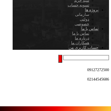
سبد خرید
تسویه حساب
پروژه ها
سازمانی
دولتی
خصوصی
تماس با ما
تماس با ما
درباره ما
همکاران ما
حساب کاربری من
09127272500
02144545686