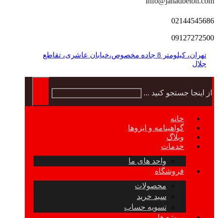
Info@jahadbeton.com
02144545686
09127272500
تهران، کیلومتر 8 جاده مخصوص،خیابان عاشری، تقاطع
جلال
از اینجا جستجو کنید ...
خانه
گواهینامه و ایزوها
وبلاگ
خدمات
واحد های ما
فروشگاه
محصولات
سبد خرید
تسویه حساب
پروژه ها