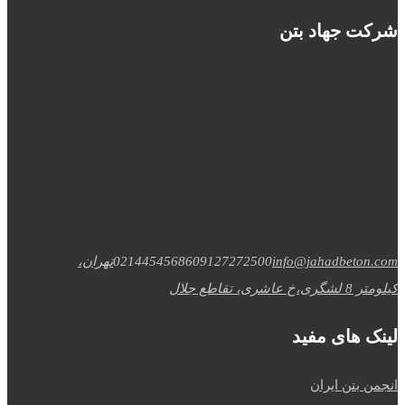
شرکت جهاد بتن
info@jahadbeton.com
09127272500
02144545686
تهران،
کیلومتر 8 لشگری،خ عاشری، تقاطع جلال
لینک های مفید
انجمن بتن ایران