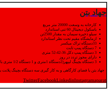
جهاد بتن
کارخانه به وسعت 20000 متر مربع
باسکول دیجیتال 60 تنی استاندارد
سیلو ذخیره سیمان به مقدار 2500تن
ازمایشگاه مقیم تحت نظر استاندارد
33دستگاه تراک میکسر
7 دستگاه پمپ ثابت
3 دستگاه پمپ دکل 36-42-52 متری
دارای مجوز تردد در روز
3 دستگاه بچینگ لیپهر(2دستگاه 1متری و 1 دستگاه 1/2 متری با توان تولید 150 متر مکعب در ساعت)
جهاد بتن با فضای کارگاهی و به کار گیری سه دستگاه بچینگ پلانت با ظرفیت 2500 تن در کنار پرسنل متخصص و پر تلاش واحدهای تولید و ازمایشگاه,بتن با کیفیت را برای واحد تر
Twitter
Facebook
Linkedin
Instagram
aparat