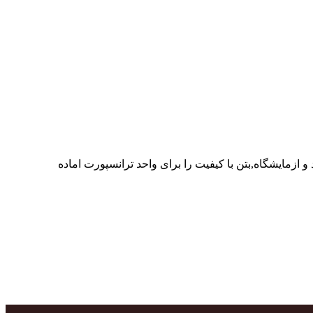
ر پرسنل متخصص و پر تلاش واحدهای تولید و ازمایشگاه,بتن با کیفیت را برای واحد ترانسپورت اماده