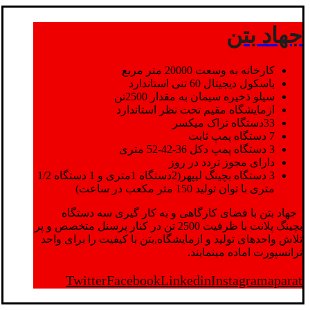
جهاد بتن
کارخانه به وسعت 20000 متر مربع
باسکول دیجیتال 60 تنی استاندارد
سیلو ذخیره سیمان به مقدار 2500تن
ازمایشگاه مقیم تحت نظر استاندارد
33دستگاه تراک میکسر
7 دستگاه پمپ ثابت
3 دستگاه پمپ دکل 36-42-52 متری
دارای مجوز تردد در روز
3 دستگاه بچینگ لیپهر(2دستگاه 1متری و 1 دستگاه 1/2
متری با توان تولید 150 متر مکعب در ساعت)
جهاد بتن با فضای کارگاهی و به کار گیری سه دستگاه
بچینگ پلانت با ظرفیت 2500 تن در کنار پرسنل متخصص و پر
تلاش واحدهای تولید و ازمایشگاه,بتن با کیفیت را برای واحد
ترانسپورت اماده مینمایند.
Twitter
Facebook
Linkedin
Instagram
aparat