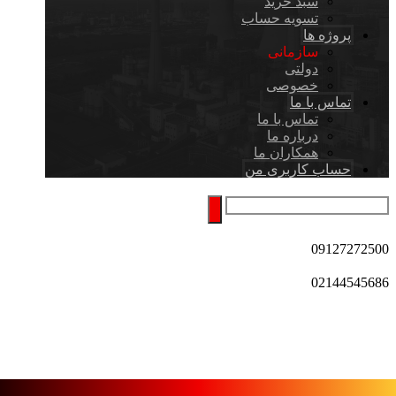
سبد خرید
تسویه حساب
پروژه ها
سازمانی
دولتی
خصوصی
تماس با ما
تماس با ما
درباره ما
همکاران ما
حساب کاربری من
09127272500
02144545686