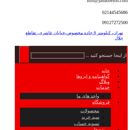
Info@jahadbeton.com
02144545686
09127272500
تهران، کیلومتر 8 جاده مخصوص،خیابان عاشری، تقاطع
جلال
از اینجا جستجو کنید ...
خانه
گواهینامه و ایزوها
وبلاگ
خدمات
واحد های ما
فروشگاه
محصولات
سبد خرید
تسویه حساب
پروژه ها