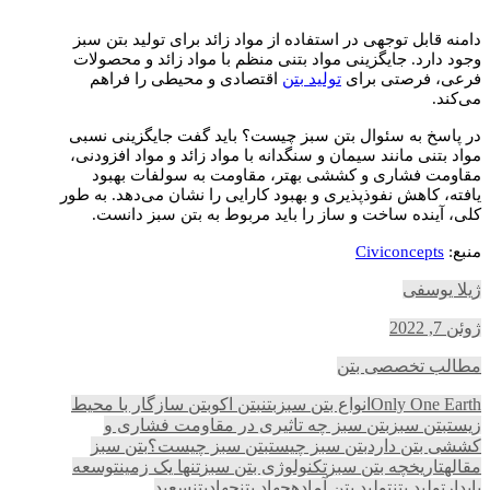
دامنه قابل توجهی در استفاده از مواد زائد برای تولید بتن سبز
وجود دارد. جایگزینی مواد بتنی منظم با مواد زائد و محصولات
فرعی، فرصتی برای
تولید بتن
اقتصادی و محیطی را فراهم
می‌کند.
در پاسخ به سئوال بتن سبز چیست؟ باید گفت جایگزینی نسبی
مواد بتنی مانند سیمان و سنگدانه با مواد زائد و مواد افزودنی،
مقاومت فشاری و کششی بهتر، مقاومت به سولفات بهبود
یافته، کاهش نفوذپذیری و بهبود کارایی را نشان می‌دهد. به طور
کلی، آینده ساخت و ساز را باید مربوط به بتن سبز دانست.
منبع:
Civiconcepts
ژیلا یوسفی
ژوئن 7, 2022
مطالب تخصصی بتن
Only One Earth
انواع بتن سبز
بتن
بتن اکو
بتن سازگار با محیط
زیست
بتن سبز
بتن سبز چه تاثیری در مقاومت فشاری و
کششی بتن دارد
بتن سبز چیست
بتن سبز چیست؟
بتن سبز
مقاله
تاریخچه بتن سبز
تکنولوژی بتن سبز
تنها یک زمین
توسعه
پایدار
تولید بتن
تولید بتن آماده
جهاد بتن
جهادبتن
سعید