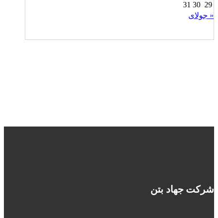
31
30
29
« جولای
شرکت جهاد بتن