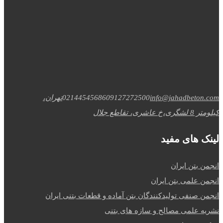
info@jahadbeton.com
09127272500
02144545686
تهران،
کیلومتر 8 لشگری،خ عاشری، تقاطع جلال
لینک های مفید
انجمن بتن ایران
انجمن علمی بتن ایران
انجمن صنفی تولیدکنندگان بتن آماده و قطعات بتنی ایران
نشریه علمی مصالح و سازه های بتنی