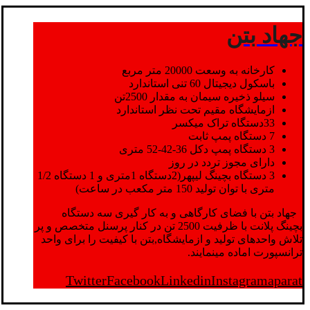
جهاد بتن
کارخانه به وسعت 20000 متر مربع
باسکول دیجیتال 60 تنی استاندارد
سیلو ذخیره سیمان به مقدار 2500تن
ازمایشگاه مقیم تحت نظر استاندارد
33دستگاه تراک میکسر
7 دستگاه پمپ ثابت
3 دستگاه پمپ دکل 36-42-52 متری
دارای مجوز تردد در روز
3 دستگاه بچینگ لیپهر(2دستگاه 1متری و 1 دستگاه 1/2
متری با توان تولید 150 متر مکعب در ساعت)
جهاد بتن با فضای کارگاهی و به کار گیری سه دستگاه
بچینگ پلانت با ظرفیت 2500 تن در کنار پرسنل متخصص و پر
تلاش واحدهای تولید و ازمایشگاه,بتن با کیفیت را برای واحد
ترانسپورت اماده مینمایند.
Twitter
Facebook
Linkedin
Instagram
aparat