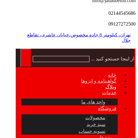
Info@jahadbeton.com
02144545686
09127272500
تهران، کیلومتر 8 جاده مخصوص،خیابان عاشری، تقاطع
جلال
از اینجا جستجو کنید ...
خانه
گواهینامه و ایزوها
وبلاگ
خدمات
واحد های ما
فروشگاه
محصولات
سبد خرید
تسویه حساب
پروژه ها