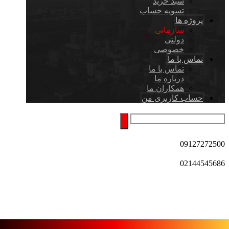
سبد خرید
تسویه حساب
پروژه ها
سازمانی
دولتی
خصوصی
تماس با ما
تماس با ما
درباره ما
همکاران ما
حساب کاربری من
09127272500
02144545686