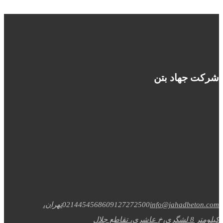
شرکت جهاد بتن
info@jahadbeton.com
09127272500
02144545686
تهران،
کیلومتر 8 لشگری،خ عاشری، تقاطع جلال