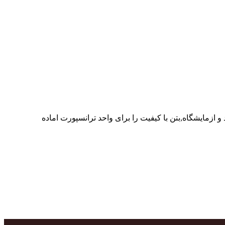
ر پرسنل متخصص و پر تلاش واحدهای تولید و ازمایشگاه,بتن با کیفیت را برای واحد ترانسپورت اماده