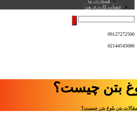
همکاران ما
حساب کاربری من
09127272500
02144545686
وغ بتن چیست؟
قالات بتن
بلوغ بتن چیست؟