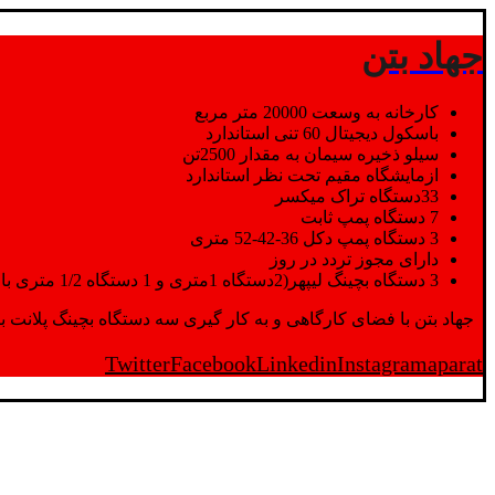
جهاد بتن
کارخانه به وسعت 20000 متر مربع
باسکول دیجیتال 60 تنی استاندارد
سیلو ذخیره سیمان به مقدار 2500تن
ازمایشگاه مقیم تحت نظر استاندارد
33دستگاه تراک میکسر
7 دستگاه پمپ ثابت
3 دستگاه پمپ دکل 36-42-52 متری
دارای مجوز تردد در روز
3 دستگاه بچینگ لیپهر(2دستگاه 1متری و 1 دستگاه 1/2 متری با توان تولید 150 متر مکعب در ساعت)
جهاد بتن با فضای کارگاهی و به کار گیری سه دستگاه بچینگ پلانت با ظرفیت 2500 تن در کنار پرسنل متخصص و پر تلاش واحدهای تولید و ازمایشگاه,بتن با کیفیت را برای واحد تر
Twitter
Facebook
Linkedin
Instagram
aparat