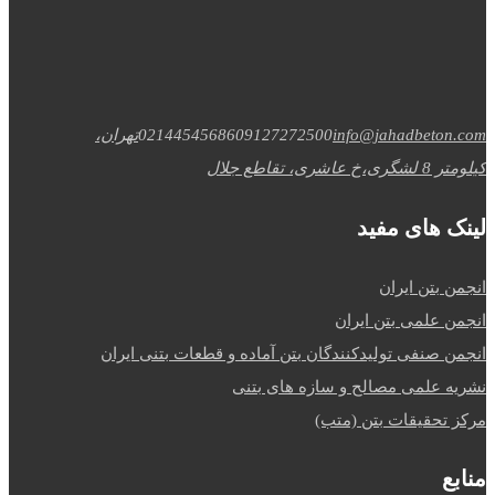
info@jahadbeton.com
09127272500
02144545686
تهران،
کیلومتر 8 لشگری،خ عاشری، تقاطع جلال
لینک های مفید
انجمن بتن ایران
انجمن علمی بتن ایران
انجمن صنفی تولیدکنندگان بتن آماده و قطعات بتنی ایران
نشریه علمی مصالح و سازه های بتنی
مرکز تحقیقات بتن (متب)
منابع