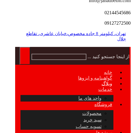
Info@jahadbeton.com
02144545686
09127272500
تهران، کیلومتر 8 جاده مخصوص،خیابان عاشری، تقاطع
جلال
از اینجا جستجو کنید ...
خانه
گواهینامه و ایزوها
وبلاگ
خدمات
واحد های ما
فروشگاه
محصولات
سبد خرید
تسویه حساب
پروژه ها