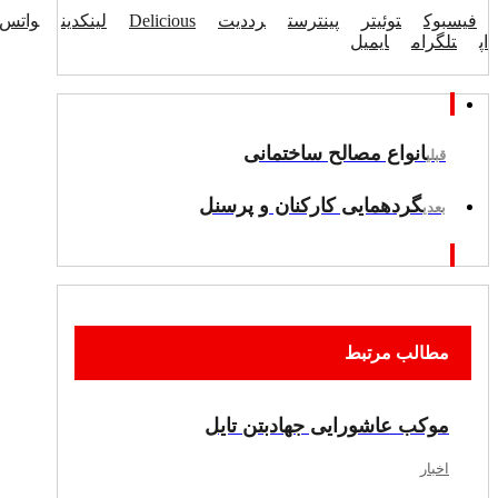
فیسبوک
توئیتر
پینترست
رددیت
Delicious
لینکدین
واتس
اپ
تلگرام
ایمیل
انواع مصالح ساختمانی
قبلی
گردهمایی کارکنان و پرسنل
بعدی
مطالب مرتبط
موکب عاشورایی جهادبتن تایل
اخبار