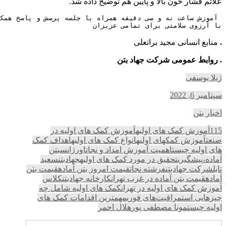
علائم فشار خون بالا و پایین هم توضیح داده شد.
با آرزوی سلامتی برای تمامی عزیزان
.
منابع انسانی مجید براتعلی
.
روابط عمومی شرکت جهاد بتن
ژیلا یوسفی
سپتامبر 6, 2022
اخبار بتن
115
آموزش کمک های اولیه
آموزش کمک های اولیه در
صنعت
آموزش کمکهای اولیه
انواع کمک های اولیه
اهداف کمک
های اولیه چیست
اهمیت آموزش امداد و نجات
اورژانس
بتن
آماده،
پیشگیری
تحقیق در مورد کمک های اولیه
جهادبتن
سعید
تایل
شرکت جهادبتن
فرشته نجات
قیمت امروز بتن آماده
قیمت بتن
آماده
قیمت بتن آماده در غرب تهران
کارخانه جهادبتن
کلاس
آموزش کمک های اولیه در تهران
کمک های اولیه شامل چه
چیزهایی است
مراقبت‌های فوری
مهمترین اقدامات کمک های
اولیه چیست
مونا مصطفی پور
هلال احمر