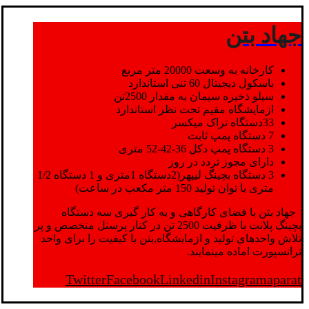
جهاد بتن
کارخانه به وسعت 20000 متر مربع
باسکول دیجیتال 60 تنی استاندارد
سیلو ذخیره سیمان به مقدار 2500تن
ازمایشگاه مقیم تحت نظر استاندارد
33دستگاه تراک میکسر
7 دستگاه پمپ ثابت
3 دستگاه پمپ دکل 36-42-52 متری
دارای مجوز تردد در روز
3 دستگاه بچینگ لیپهر(2دستگاه 1متری و 1 دستگاه 1/2
متری با توان تولید 150 متر مکعب در ساعت)
جهاد بتن با فضای کارگاهی و به کار گیری سه دستگاه
بچینگ پلانت با ظرفیت 2500 تن در کنار پرسنل متخصص و پر
تلاش واحدهای تولید و ازمایشگاه,بتن با کیفیت را برای واحد
ترانسپورت اماده مینمایند.
Twitter
Facebook
Linkedin
Instagram
aparat