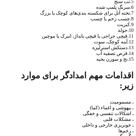
5.تب سنج
6.سرنگ پلمپ شده
7.تخته آتل برای شکسته بندی‌های کوچک یا بزرگ
8.چسب زخم یا چسب
9.کبریت
10.حوله
11.قیچی جراحی یا قیچی بانداژ، انبرک یا موچین
12.آینه کوچک، سوت
13.دستکش استرلیزه
14.قرص تصفیه آب
15.نخ و سوزن بخیه
اقدامات مهم‌ امدادگر برای موارد
زیر:
.
مسمومیت
.
بیهوشی و اغماء (کما)
.
اشکالات تنفسی و خفگی
.
مشکلات قلبی
.
خونریزی خارجی و داخلی
.
زخم‌ها