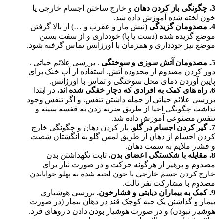
3.
چگونگی باز کردن دهان
و خارج ساختن اجسام خارجی یا
خون لخته شده آموزش داده شد.
4.
مصدومان گزیدگی
(نیش مار و عقرب و …) از بالا گرفتن
موضع گزیده شده (دست یا پا) خودداری و از سفت بستن
موضع نیز خودداری و همزمان با اورژانس تماس گرفته شود.
5.
مصدومان آتش سوزی و سوختگی
. بررسی علائم حیاتی .
دور کردن مصدوم از محدوده آتش. استفاده از آب خنک برای
پایین آوردن دمای محل سوختگی و تماس با اورژانس.
6.
راه های کمک به افرادی که دچار خفگی شده اند.
در ابتدا
بررسی علائم حیاتی از جمله داشتن تنفس. و اگر تنفس وجود
نداشت چگونگی احیا از طریق ضربه زدن به قفسه سینه و
تنفس مصنوعی آموزش داده شد.
7.
گیر کردن اجسام در گلو.
باز کردن دهان و چگونگی خارج
کردن اجسام از دهان از طریق لمس گلو به انگشتان شصت
و فشار ملایم به سمت دهان.
8.
مقایله با شکستگی اعضای بدن.
ثابت نگهداشتن بدن
مصدوم و پرهیز از هرگونه حرکت و در صورت نیاز برای
خارج کردن جسم خارجی با خون لخته شده به پهلو خواباندن
مصدوم با مشارکت نفر ثالث.
9.
کمک به بیماران دیابتی و فشارخون.
بررسی هوشیاری
بیمار و گذاشتن یک حبه کوچک قند در دهان بیمار (در صورت
هوشیار نبودن) و در صورت هوشیار بودن دادن داروهای فرد.