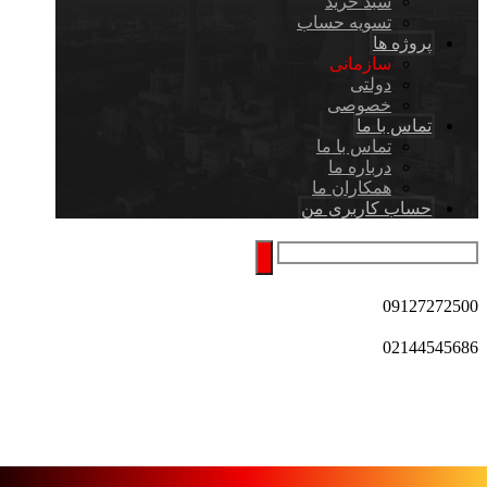
سبد خرید
تسویه حساب
پروژه ها
سازمانی
دولتی
خصوصی
تماس با ما
تماس با ما
درباره ما
همکاران ما
حساب کاربری من
09127272500
02144545686