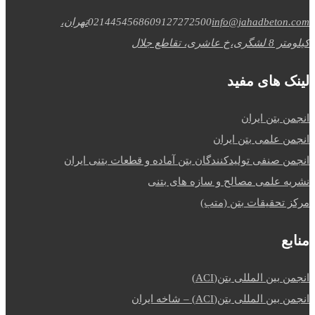
info@jahadbeton.com
09127272500
02144545686
تهران،
کیلومتر 8 لشگری،خ عاشری، تقاطع جلال
لینک های مفید
انجمن بتن ایران
انجمن علمی بتن ایران
انجمن صنفی تولیدکنندگان بتن آماده و قطعات بتنی ایران
نشریه علمی مصالح و سازه های بتنی
مرکز تحقیقات بتن (متب)
منابع
انجمن بین المللی بتن(ACI)
انجمن بین المللی بتن(ACI) – شاخه ایران