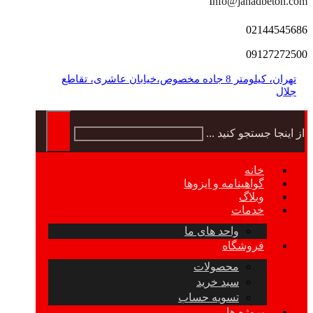
Info@jahadbeton.com
02144545686
09127272500
تهران، کیلومتر 8 جاده مخصوص،خیابان عاشری، تقاطع
جلال
از اینجا جستجو کنید ...
خانه
گواهینامه و ایزوها
وبلاگ
خدمات
واحد های ما
فروشگاه
محصولات
سبد خرید
تسویه حساب
پروژه ها