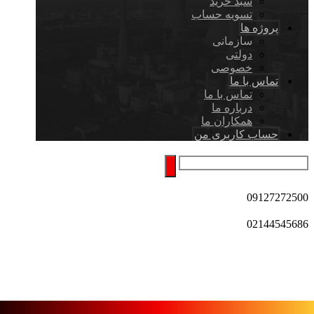
سبد خرید
تسویه حساب
پروژه ها
سازمانی
دولتی
خصوصی
تماس با ما
تماس با ما
درباره ما
همکاران ما
حساب کاربری من
09127272500
02144545686