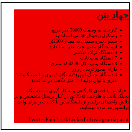
جهاد بتن
کارخانه به وسعت 20000 متر مربع
باسکول دیجیتال 60 تنی استاندارد
سیلو ذخیره سیمان به مقدار 2500تن
ازمایشگاه مقیم تحت نظر استاندارد
33دستگاه تراک میکسر
7 دستگاه پمپ ثابت
3 دستگاه پمپ دکل 36-42-52 متری
دارای مجوز تردد در روز
3 دستگاه بچینگ لیپهر(2دستگاه 1متری و 1 دستگاه 1/2
متری با توان تولید 150 متر مکعب در ساعت)
جهاد بتن با فضای کارگاهی و به کار گیری سه دستگاه
بچینگ پلانت با ظرفیت 2500 تن در کنار پرسنل متخصص و پر
تلاش واحدهای تولید و ازمایشگاه,بتن با کیفیت را برای واحد
ترانسپورت اماده مینمایند.
Twitter
Facebook
Linkedin
Instagram
aparat