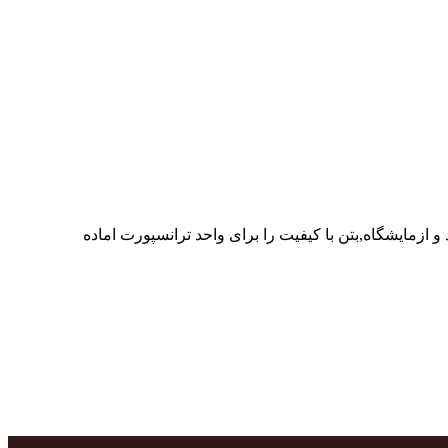
ر پرسنل متخصص و پر تلاش واحدهای تولید و ازمایشگاه,بتن با کیفیت را برای واحد ترانسپورت اماده