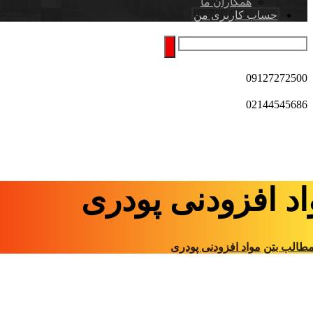
همکاران ما
حساب کاربری من
09127272500
02144545686
د افزودنی پودری
طالب بتن
مواد افزودنی پودری