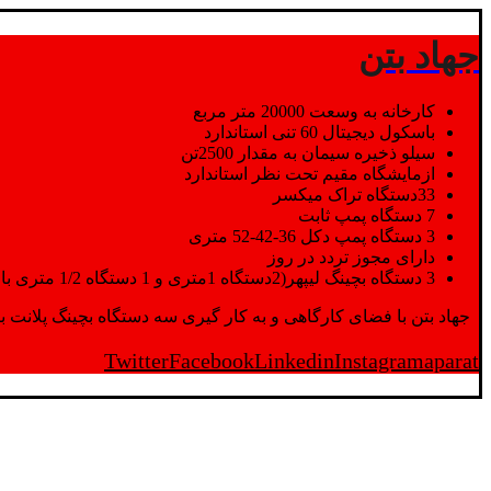
جهاد بتن
کارخانه به وسعت 20000 متر مربع
باسکول دیجیتال 60 تنی استاندارد
سیلو ذخیره سیمان به مقدار 2500تن
ازمایشگاه مقیم تحت نظر استاندارد
33دستگاه تراک میکسر
7 دستگاه پمپ ثابت
3 دستگاه پمپ دکل 36-42-52 متری
دارای مجوز تردد در روز
3 دستگاه بچینگ لیپهر(2دستگاه 1متری و 1 دستگاه 1/2 متری با توان تولید 150 متر مکعب در ساعت)
جهاد بتن با فضای کارگاهی و به کار گیری سه دستگاه بچینگ پلانت با ظرفیت 2500 تن در کنار پرسنل متخصص و پر تلاش واحدهای تولید و ازمایشگاه,بتن با کیفیت را برای واحد تر
Twitter
Facebook
Linkedin
Instagram
aparat