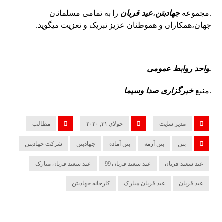
.مجموعه
جهادبتن
،
عید قربان
را به تمامی مسلمانان
جهان،همکاران و هموطنان عزیز تبریک و تعزیت میگوید.
.واحد روابط عمومی
.منبع
خبرگزاری صدا وسیما
مدیر سایت
جولای ۳۱, ۲۰۲۰
مطالب
بتن
بتن آرمه
بتن آماده
جهادبتن
شرکت جهادبتن
عید سعید قربان
عید سعید قربان 99
عید سعید قربان مبارک
عید قربان
عید قربان مبارک
کارخانه جهادبتن