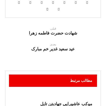
قبلی
شهادت حضرت فاطمه زهرا
بعدی
عید سعید غدیر خم مبارک
مطالب مرتبط
موکب عاشورایی جهادبتن تایل