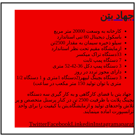
جهاد بتن
کارخانه به وسعت 20000 متر مربع
باسکول دیجیتال 60 تنی استاندارد
سیلو ذخیره سیمان به مقدار 2500تن
ازمایشگاه مقیم تحت نظر استاندارد
33دستگاه تراک میکسر
7 دستگاه پمپ ثابت
3 دستگاه پمپ دکل 36-42-52 متری
دارای مجوز تردد در روز
3 دستگاه بچینگ لیپهر(2دستگاه 1متری و 1 دستگاه 1/2
متری با توان تولید 150 متر مکعب در ساعت)
جهاد بتن با فضای کارگاهی و به کار گیری سه دستگاه
بچینگ پلانت با ظرفیت 2500 تن در کنار پرسنل متخصص و پر
تلاش واحدهای تولید و ازمایشگاه,بتن با کیفیت را برای واحد
ترانسپورت اماده مینمایند.
Twitter
Facebook
Linkedin
Instagram
aparat