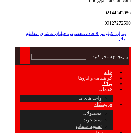
Info@jahadbeton.com
02144545686
09127272500
تهران، کیلومتر 8 جاده مخصوص،خیابان عاشری، تقاطع
جلال
از اینجا جستجو کنید ...
خانه
گواهینامه و ایزوها
وبلاگ
خدمات
واحد های ما
فروشگاه
محصولات
سبد خرید
تسویه حساب
پروژه ها