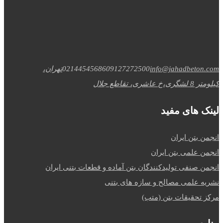
info@jahadbeton.com
09127272500
02144545686
تهران،
کیلومتر 8 لشگری،خ عاشری، تقاطع جلال
لینک های مفید
انجمن بتن ایران
انجمن علمی بتن ایران
انجمن صنفی تولیدکنندگان بتن آماده و قطعات بتنی ایران
نشریه علمی مصالح و سازه های بتنی
مرکز تحقیقات بتن (متب)