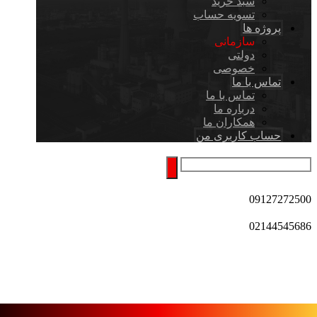
سبد خرید
تسویه حساب
پروژه ها
سازمانی
دولتی
خصوصی
تماس با ما
تماس با ما
درباره ما
همکاران ما
حساب کاربری من
09127272500
02144545686