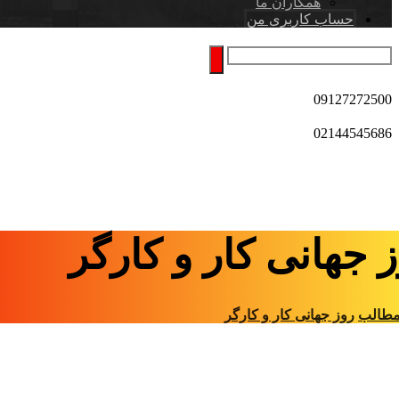
همکاران ما
حساب کاربری من
09127272500
02144545686
 جهانی کار و کارگر
طالب
روز جهانی کار و کارگر