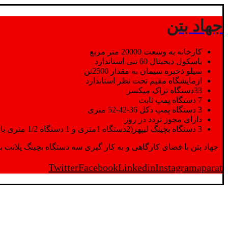
جهاد بتن
کارخانه به وسعت 20000 متر مربع
باسکول دیجیتال 60 تنی استاندارد
سیلو ذخیره سیمان به مقدار 2500تن
ازمایشگاه مقیم تحت نظر استاندارد
33دستگاه تراک میکسر
7 دستگاه پمپ ثابت
3 دستگاه پمپ دکل 36-42-52 متری
دارای مجوز تردد در روز
3 دستگاه بچینگ لیپهر(2دستگاه 1متری و 1 دستگاه 1/2 متری با توان تولید 150 متر مکعب در ساعت)
جهاد بتن با فضای کارگاهی و به کار گیری سه دستگاه بچینگ پلانت با ظرفیت 2500 تن در کنار پرسنل متخصص و پر تلاش واحدهای تولید و ازمایشگاه,بتن با کیفیت را برای واحد تر
Twitter
Facebook
Linkedin
Instagram
aparat