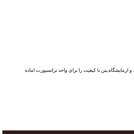
ر پرسنل متخصص و پر تلاش واحدهای تولید و ازمایشگاه,بتن با کیفیت را برای واحد ترانسپورت اماده