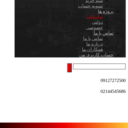
سبد خرید
تسویه حساب
پروژه ها
سازمانی
دولتی
خصوصی
تماس با ما
تماس با ما
درباره ما
همکاران ما
حساب کاربری من
09127272500
02144545686