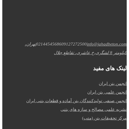
info@jahadbeton.com
09127272500
02144545686
تهران،
کیلومتر 8 لشگری،خ عاشری، تقاطع جلال
لینک های مفید
انجمن بتن ایران
انجمن علمی بتن ایران
انجمن صنفی تولیدکنندگان بتن آماده و قطعات بتنی ایران
نشریه علمی مصالح و سازه های بتنی
مرکز تحقیقات بتن (متب)