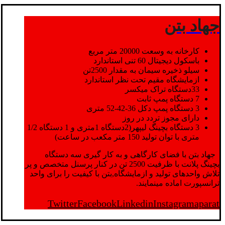
جهاد بتن
کارخانه به وسعت 20000 متر مربع
باسکول دیجیتال 60 تنی استاندارد
سیلو ذخیره سیمان به مقدار 2500تن
ازمایشگاه مقیم تحت نظر استاندارد
33دستگاه تراک میکسر
7 دستگاه پمپ ثابت
3 دستگاه پمپ دکل 36-42-52 متری
دارای مجوز تردد در روز
3 دستگاه بچینگ لیپهر(2دستگاه 1متری و 1 دستگاه 1/2
متری با توان تولید 150 متر مکعب در ساعت)
جهاد بتن با فضای کارگاهی و به کار گیری سه دستگاه
بچینگ پلانت با ظرفیت 2500 تن در کنار پرسنل متخصص و پر
تلاش واحدهای تولید و ازمایشگاه,بتن با کیفیت را برای واحد
ترانسپورت اماده مینمایند.
Twitter
Facebook
Linkedin
Instagram
aparat