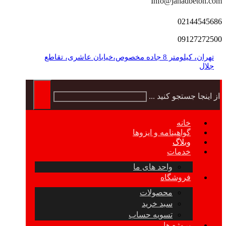
Info@jahadbeton.com
02144545686
09127272500
تهران، کیلومتر 8 جاده مخصوص،خیابان عاشری، تقاطع
جلال
از اینجا جستجو کنید ...
خانه
گواهینامه و ایزوها
وبلاگ
خدمات
واحد های ما
فروشگاه
محصولات
سبد خرید
تسویه حساب
پروژه ها