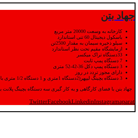
جهاد بتن
کارخانه به وسعت 20000 متر مربع
باسکول دیجیتال 60 تنی استاندارد
سیلو ذخیره سیمان به مقدار 2500تن
ازمایشگاه مقیم تحت نظر استاندارد
33دستگاه تراک میکسر
7 دستگاه پمپ ثابت
3 دستگاه پمپ دکل 36-42-52 متری
دارای مجوز تردد در روز
3 دستگاه بچینگ لیپهر(2دستگاه 1متری و 1 دستگاه 1/2 متری با توان تولید 150 متر مکعب در ساعت)
جهاد بتن با فضای کارگاهی و به کار گیری سه دستگاه بچینگ پلانت با ظرفیت 2500 تن در کنار پرسنل متخصص و پر تلاش واحدهای تولید و ازمایشگاه,بتن با کیفیت را برای واحد تر
Twitter
Facebook
Linkedin
Instagram
aparat