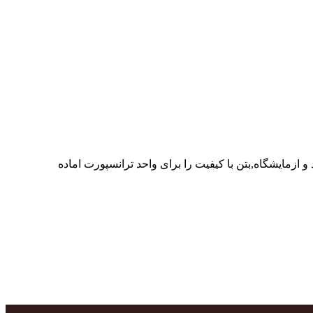
ر پرسنل متخصص و پر تلاش واحدهای تولید و ازمایشگاه,بتن با کیفیت را برای واحد ترانسپورت اماده