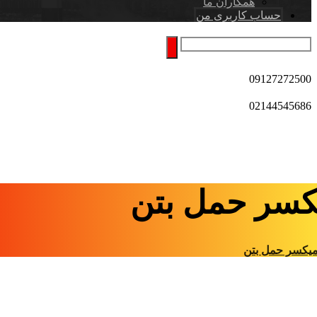
همکاران ما
حساب کاربری من
09127272500
02144545686
کسر حمل بتن
یکسر حمل بتن