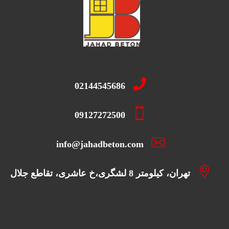
02144545686
09127272500
info@jahadbeton.com
تهران، کیلومتر 8 لشگری،خ عاشری، تقاطع جلال