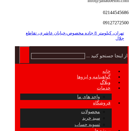
Info@jahadbeton.com
02144545686
09127272500
تهران، کیلومتر 8 جاده مخصوص،خیابان عاشری، تقاطع
جلال
از اینجا جستجو کنید ...
خانه
گواهینامه و ایزوها
وبلاگ
خدمات
واحد های ما
فروشگاه
محصولات
سبد خرید
تسویه حساب
پروژه ها