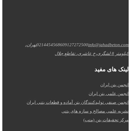
info@jahadbeton.com
09127272500
02144545686
تهران،
کیلومتر 8 لشگری،خ عاشری، تقاطع جلال
لینک های مفید
انجمن بتن ایران
انجمن علمی بتن ایران
انجمن صنفی تولیدکنندگان بتن آماده و قطعات بتنی ایران
نشریه علمی مصالح و سازه های بتنی
مرکز تحقیقات بتن (متب)