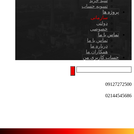
سبد خرید
تسویه حساب
پروژه ها
سازمانی
دولتی
خصوصی
تماس با ما
تماس با ما
درباره ما
همکاران ما
حساب کاربری من
09127272500
02144545686