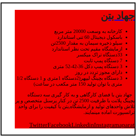
جهاد بتن
کارخانه به وسعت 20000 متر مربع
باسکول دیجیتال 60 تنی استاندارد
سیلو ذخیره سیمان به مقدار 2500تن
ازمایشگاه مقیم تحت نظر استاندارد
33دستگاه تراک میکسر
7 دستگاه پمپ ثابت
3 دستگاه پمپ دکل 36-42-52 متری
دارای مجوز تردد در روز
3 دستگاه بچینگ لیپهر(2دستگاه 1متری و 1 دستگاه 1/2
متری با توان تولید 150 متر مکعب در ساعت)
جهاد بتن با فضای کارگاهی و به کار گیری سه دستگاه
بچینگ پلانت با ظرفیت 2500 تن در کنار پرسنل متخصص و پر
تلاش واحدهای تولید و ازمایشگاه,بتن با کیفیت را برای واحد
ترانسپورت اماده مینمایند.
Twitter
Facebook
Linkedin
Instagram
aparat