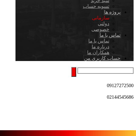
سبد خرید
تسویه حساب
پروژه ها
سازمانی
دولتی
خصوصی
تماس با ما
تماس با ما
درباره ما
همکاران ما
حساب کاربری من
09127272500
02144545686