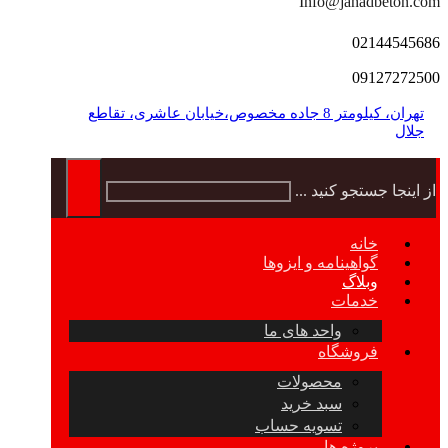
Info@jahadbeton.com
02144545686
09127272500
تهران، کیلومتر 8 جاده مخصوص،خیابان عاشری، تقاطع
جلال
از اینجا جستجو کنید ...
خانه
گواهینامه و ایزوها
وبلاگ
خدمات
واحد های ما
فروشگاه
محصولات
سبد خرید
تسویه حساب
پروژه ها