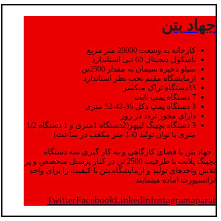
جهاد بتن
کارخانه به وسعت 20000 متر مربع
باسکول دیجیتال 60 تنی استاندارد
سیلو ذخیره سیمان به مقدار 2500تن
ازمایشگاه مقیم تحت نظر استاندارد
33دستگاه تراک میکسر
7 دستگاه پمپ ثابت
3 دستگاه پمپ دکل 36-42-52 متری
دارای مجوز تردد در روز
3 دستگاه بچینگ لیپهر(2دستگاه 1متری و 1 دستگاه 1/2
متری با توان تولید 150 متر مکعب در ساعت)
جهاد بتن با فضای کارگاهی و به کار گیری سه دستگاه
بچینگ پلانت با ظرفیت 2500 تن در کنار پرسنل متخصص و پر
تلاش واحدهای تولید و ازمایشگاه,بتن با کیفیت را برای واحد
ترانسپورت اماده مینمایند.
Twitter
Facebook
Linkedin
Instagram
aparat