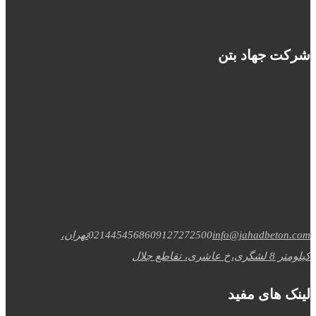
شرکت جهاد بتن
info@jahadbeton.com
09127272500
02144545686
تهران،
کیلومتر 8 لشگری،خ عاشری، تقاطع جلال
لینک های مفید