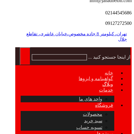
Info@jahadbeton.com
02144545686
09127272500
تهران، کیلومتر 8 جاده مخصوص،خیابان عاشری، تقاطع
جلال
از اینجا جستجو کنید ...
خانه
گواهینامه و ایزوها
وبلاگ
خدمات
واحد های ما
فروشگاه
محصولات
سبد خرید
تسویه حساب
پروژه ها