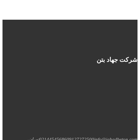
شرکت جهاد بتن
info@jahadbeton.com
09127272500
02144545686
تهران،