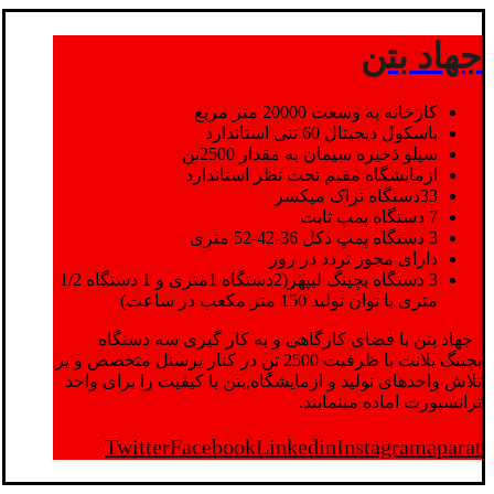
جهاد بتن
کارخانه به وسعت 20000 متر مربع
باسکول دیجیتال 60 تنی استاندارد
سیلو ذخیره سیمان به مقدار 2500تن
ازمایشگاه مقیم تحت نظر استاندارد
33دستگاه تراک میکسر
7 دستگاه پمپ ثابت
3 دستگاه پمپ دکل 36-42-52 متری
دارای مجوز تردد در روز
3 دستگاه بچینگ لیپهر(2دستگاه 1متری و 1 دستگاه 1/2
متری با توان تولید 150 متر مکعب در ساعت)
جهاد بتن با فضای کارگاهی و به کار گیری سه دستگاه
بچینگ پلانت با ظرفیت 2500 تن در کنار پرسنل متخصص و پر
تلاش واحدهای تولید و ازمایشگاه,بتن با کیفیت را برای واحد
ترانسپورت اماده مینمایند.
Twitter
Facebook
Linkedin
Instagram
aparat