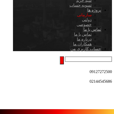
سبد خرید
تسویه حساب
پروژه ها
سازمانی
دولتی
خصوصی
تماس با ما
تماس با ما
درباره ما
همکاران ما
حساب کاربری من
09127272500
02144545686