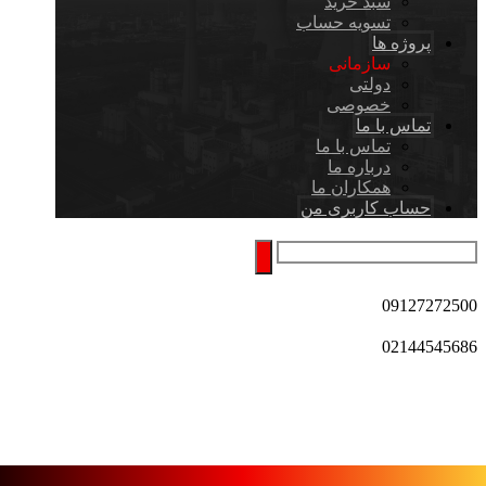
سبد خرید
تسویه حساب
پروژه ها
سازمانی
دولتی
خصوصی
تماس با ما
تماس با ما
درباره ما
همکاران ما
حساب کاربری من
09127272500
02144545686