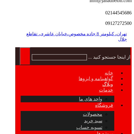
Info@jahadbeton.com
02144545686
09127272500
تهران، کیلومتر 8 جاده مخصوص،خیابان عاشری، تقاطع
جلال
از اینجا جستجو کنید ...
خانه
گواهینامه و ایزوها
وبلاگ
خدمات
واحد های ما
فروشگاه
محصولات
سبد خرید
تسویه حساب
پروژه ها