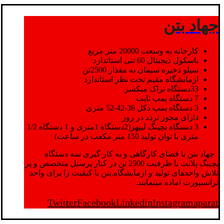
جهاد بتن
کارخانه به وسعت 20000 متر مربع
باسکول دیجیتال 60 تنی استاندارد
سیلو ذخیره سیمان به مقدار 2500تن
ازمایشگاه مقیم تحت نظر استاندارد
33دستگاه تراک میکسر
7 دستگاه پمپ ثابت
3 دستگاه پمپ دکل 36-42-52 متری
دارای مجوز تردد در روز
3 دستگاه بچینگ لیپهر(2دستگاه 1متری و 1 دستگاه 1/2
متری با توان تولید 150 متر مکعب در ساعت)
جهاد بتن با فضای کارگاهی و به کار گیری سه دستگاه
بچینگ پلانت با ظرفیت 2500 تن در کنار پرسنل متخصص و پر
تلاش واحدهای تولید و ازمایشگاه,بتن با کیفیت را برای واحد
ترانسپورت اماده مینمایند.
Twitter
Facebook
Linkedin
Instagram
aparat