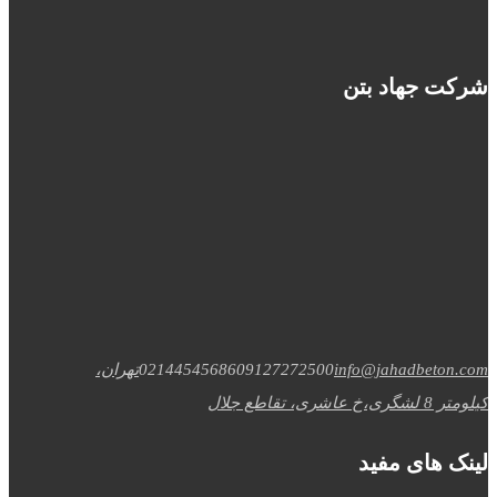
شرکت جهاد بتن
info@jahadbeton.com
09127272500
02144545686
تهران،
کیلومتر 8 لشگری،خ عاشری، تقاطع جلال
لینک های مفید