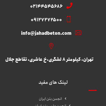
02144545686
09127272500
info@jahadbeton.com
تهران، کیلومتر 8 لشگری،خ عاشری، تقاطع جلال
لینک های مفید
انجمن بتن ایران