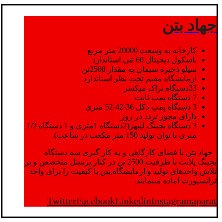
جهاد بتن
کارخانه به وسعت 20000 متر مربع
باسکول دیجیتال 60 تنی استاندارد
سیلو ذخیره سیمان به مقدار 2500تن
ازمایشگاه مقیم تحت نظر استاندارد
33دستگاه تراک میکسر
7 دستگاه پمپ ثابت
3 دستگاه پمپ دکل 36-42-52 متری
دارای مجوز تردد در روز
3 دستگاه بچینگ لیپهر(2دستگاه 1متری و 1 دستگاه 1/2
متری با توان تولید 150 متر مکعب در ساعت)
جهاد بتن با فضای کارگاهی و به کار گیری سه دستگاه
بچینگ پلانت با ظرفیت 2500 تن در کنار پرسنل متخصص و پر
تلاش واحدهای تولید و ازمایشگاه,بتن با کیفیت را برای واحد
ترانسپورت اماده مینمایند.
Twitter
Facebook
Linkedin
Instagram
aparat