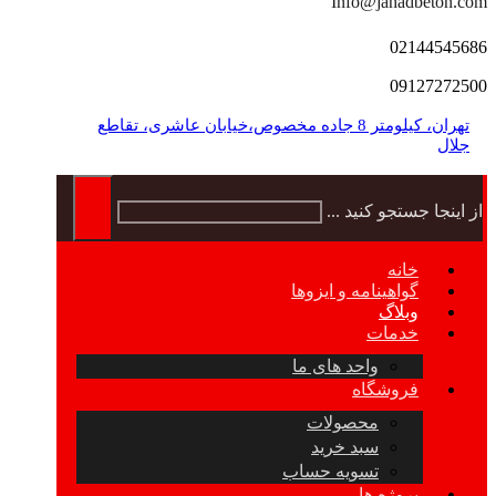
Info@jahadbeton.com
02144545686
09127272500
تهران، کیلومتر 8 جاده مخصوص،خیابان عاشری، تقاطع
جلال
از اینجا جستجو کنید ...
خانه
گواهینامه و ایزوها
وبلاگ
خدمات
واحد های ما
فروشگاه
محصولات
سبد خرید
تسویه حساب
پروژه ها