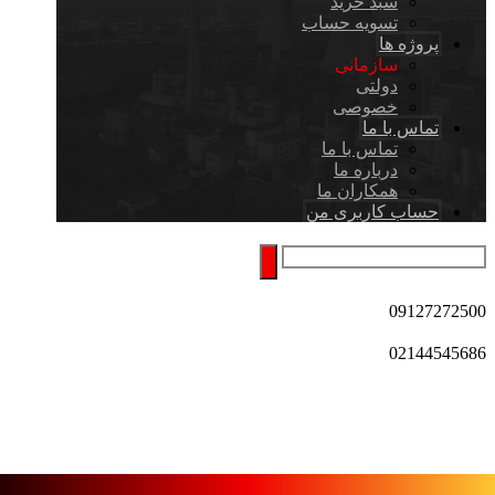
سبد خرید
تسویه حساب
پروژه ها
سازمانی
دولتی
خصوصی
تماس با ما
تماس با ما
درباره ما
همکاران ما
حساب کاربری من
09127272500
02144545686