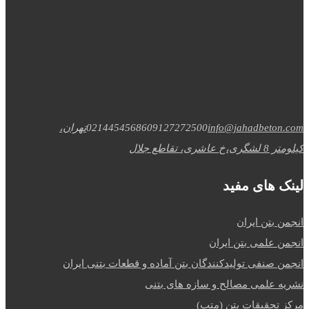
info@jahadbeton.com
09127272500
02144545686
تهران،
کیلومتر 8 لشگری،خ عاشری، تقاطع جلال
لینک های مفید
انجمن بتن ایران
انجمن علمی بتن ایران
انجمن صنفی تولیدکنندگان بتن آماده و قطعات بتنی ایران
نشریه علمی مصالح و سازه های بتنی
مرکز تحقیقات بتن (متب)