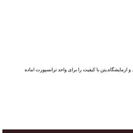
ر پرسنل متخصص و پر تلاش واحدهای تولید و ازمایشگاه,بتن با کیفیت را برای واحد ترانسپورت اماده