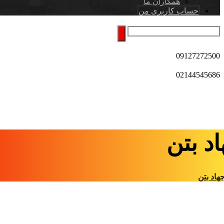
همکاران ما
حساب کاربری من
09127272500
02144545686
د بتن
هاد بتن