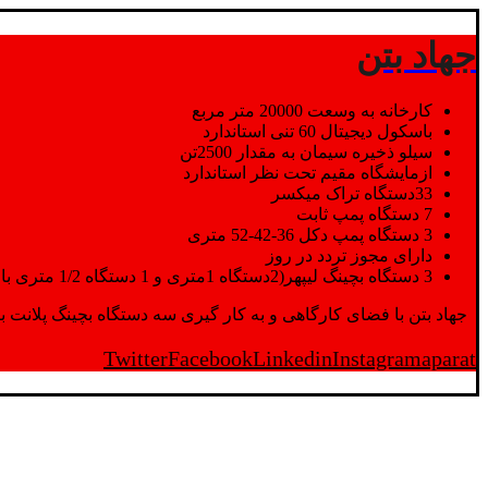
جهاد بتن
کارخانه به وسعت 20000 متر مربع
باسکول دیجیتال 60 تنی استاندارد
سیلو ذخیره سیمان به مقدار 2500تن
ازمایشگاه مقیم تحت نظر استاندارد
33دستگاه تراک میکسر
7 دستگاه پمپ ثابت
3 دستگاه پمپ دکل 36-42-52 متری
دارای مجوز تردد در روز
3 دستگاه بچینگ لیپهر(2دستگاه 1متری و 1 دستگاه 1/2 متری با توان تولید 150 متر مکعب در ساعت)
جهاد بتن با فضای کارگاهی و به کار گیری سه دستگاه بچینگ پلانت با ظرفیت 2500 تن در کنار پرسنل متخصص و پر تلاش واحدهای تولید و ازمایشگاه,بتن با کیفیت را برای واحد تر
Twitter
Facebook
Linkedin
Instagram
aparat