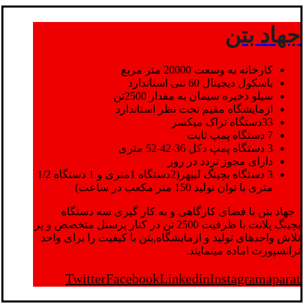
جهاد بتن
کارخانه به وسعت 20000 متر مربع
باسکول دیجیتال 60 تنی استاندارد
سیلو ذخیره سیمان به مقدار 2500تن
ازمایشگاه مقیم تحت نظر استاندارد
33دستگاه تراک میکسر
7 دستگاه پمپ ثابت
3 دستگاه پمپ دکل 36-42-52 متری
دارای مجوز تردد در روز
3 دستگاه بچینگ لیپهر(2دستگاه 1متری و 1 دستگاه 1/2
متری با توان تولید 150 متر مکعب در ساعت)
جهاد بتن با فضای کارگاهی و به کار گیری سه دستگاه
بچینگ پلانت با ظرفیت 2500 تن در کنار پرسنل متخصص و پر
تلاش واحدهای تولید و ازمایشگاه,بتن با کیفیت را برای واحد
ترانسپورت اماده مینمایند.
Twitter
Facebook
Linkedin
Instagram
aparat