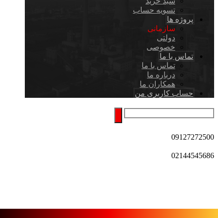
سبد خرید
تسویه حساب
پروژه ها
سازمانی
دولتی
خصوصی
تماس با ما
تماس با ما
درباره ما
همکاران ما
حساب کاربری من
09127272500
02144545686