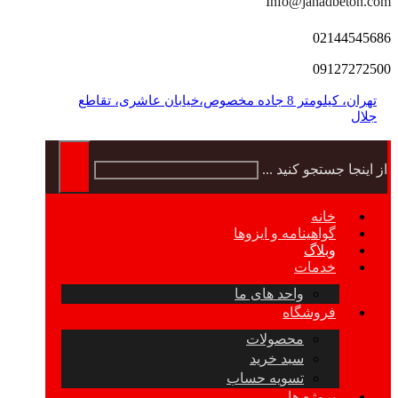
Info@jahadbeton.com
02144545686
09127272500
تهران، کیلومتر 8 جاده مخصوص،خیابان عاشری، تقاطع
جلال
از اینجا جستجو کنید ...
خانه
گواهینامه و ایزوها
وبلاگ
خدمات
واحد های ما
فروشگاه
محصولات
سبد خرید
تسویه حساب
پروژه ها