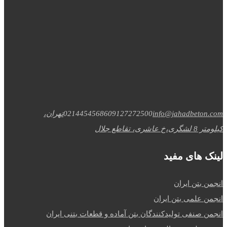
info@jahadbeton.com
09127272500
02144545686
تهران،
کیلومتر 8 لشگری،خ عاشری، تقاطع جلال
لینک های مفید
انجمن بتن ایران
انجمن علمی بتن ایران
انجمن صنفی تولیدکنندگان بتن آماده و قطعات بتنی ایران