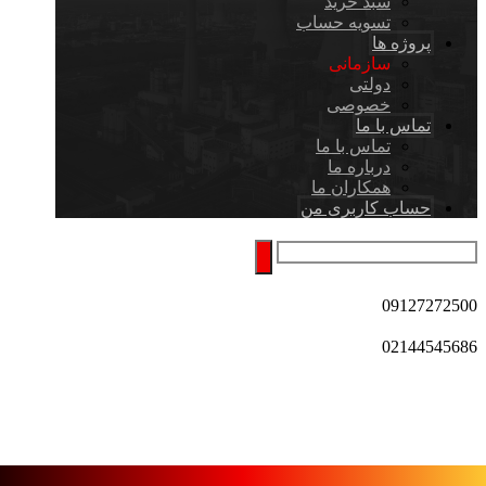
سبد خرید
تسویه حساب
پروژه ها
سازمانی
دولتی
خصوصی
تماس با ما
تماس با ما
درباره ما
همکاران ما
حساب کاربری من
09127272500
02144545686