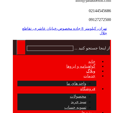
Info@jahadbeton.com
02144545686
09127272500
تهران، کیلومتر 8 جاده مخصوص،خیابان عاشری، تقاطع
جلال
از اینجا جستجو کنید ...
خانه
گواهینامه و ایزوها
وبلاگ
خدمات
واحد های ما
فروشگاه
محصولات
سبد خرید
تسویه حساب
پروژه ها