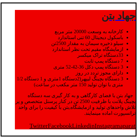
جهاد بتن
کارخانه به وسعت 20000 متر مربع
باسکول دیجیتال 60 تنی استاندارد
سیلو ذخیره سیمان به مقدار 2500تن
ازمایشگاه مقیم تحت نظر استاندارد
33دستگاه تراک میکسر
7 دستگاه پمپ ثابت
3 دستگاه پمپ دکل 36-42-52 متری
دارای مجوز تردد در روز
3 دستگاه بچینگ لیپهر(2دستگاه 1متری و 1 دستگاه 1/2
متری با توان تولید 150 متر مکعب در ساعت)
جهاد بتن با فضای کارگاهی و به کار گیری سه دستگاه
بچینگ پلانت با ظرفیت 2500 تن در کنار پرسنل متخصص و پر
تلاش واحدهای تولید و ازمایشگاه,بتن با کیفیت را برای واحد
ترانسپورت اماده مینمایند.
Twitter
Facebook
Linkedin
Instagram
aparat