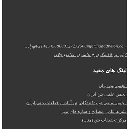
info@jahadbeton.com
09127272500
02144545686
تهران،
کیلومتر 8 لشگری،خ عاشری، تقاطع جلال
لینک های مفید
انجمن بتن ایران
انجمن علمی بتن ایران
انجمن صنفی تولیدکنندگان بتن آماده و قطعات بتنی ایران
نشریه علمی مصالح و سازه های بتنی
مرکز تحقیقات بتن (متب)