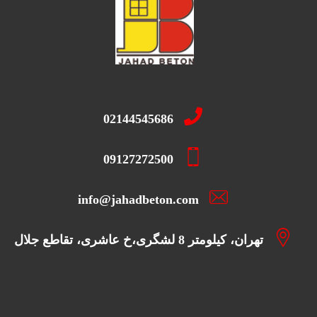
02144545686
09127272500
info@jahadbeton.com
تهران، کیلومتر 8 لشگری،خ عاشری، تقاطع جلال