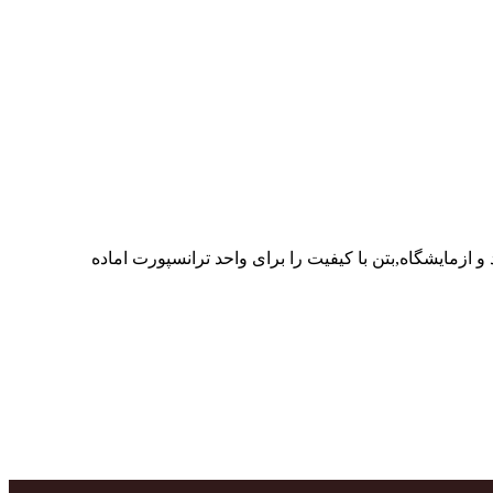
ر پرسنل متخصص و پر تلاش واحدهای تولید و ازمایشگاه,بتن با کیفیت را برای واحد ترانسپورت اماده