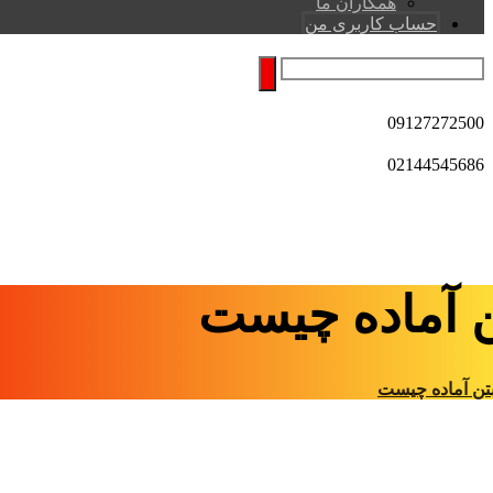
همکاران ما
حساب کاربری من
09127272500
02144545686
ن آماده چیست
تن آماده چیست