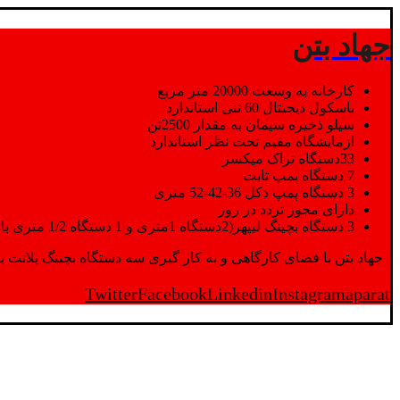
جهاد بتن
کارخانه به وسعت 20000 متر مربع
باسکول دیجیتال 60 تنی استاندارد
سیلو ذخیره سیمان به مقدار 2500تن
ازمایشگاه مقیم تحت نظر استاندارد
33دستگاه تراک میکسر
7 دستگاه پمپ ثابت
3 دستگاه پمپ دکل 36-42-52 متری
دارای مجوز تردد در روز
3 دستگاه بچینگ لیپهر(2دستگاه 1متری و 1 دستگاه 1/2 متری با توان تولید 150 متر مکعب در ساعت)
جهاد بتن با فضای کارگاهی و به کار گیری سه دستگاه بچینگ پلانت با ظرفیت 2500 تن در کنار پرسنل متخصص و پر تلاش واحدهای تولید و ازمایشگاه,بتن با کیفیت را برای واحد تر
Twitter
Facebook
Linkedin
Instagram
aparat