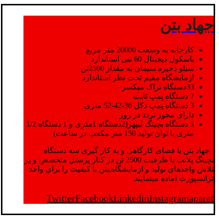
جهاد بتن
کارخانه به وسعت 20000 متر مربع
باسکول دیجیتال 60 تنی استاندارد
سیلو ذخیره سیمان به مقدار 2500تن
ازمایشگاه مقیم تحت نظر استاندارد
33دستگاه تراک میکسر
7 دستگاه پمپ ثابت
3 دستگاه پمپ دکل 36-42-52 متری
دارای مجوز تردد در روز
3 دستگاه بچینگ لیپهر(2دستگاه 1متری و 1 دستگاه 1/2
متری با توان تولید 150 متر مکعب در ساعت)
جهاد بتن با فضای کارگاهی و به کار گیری سه دستگاه
بچینگ پلانت با ظرفیت 2500 تن در کنار پرسنل متخصص و پر
تلاش واحدهای تولید و ازمایشگاه,بتن با کیفیت را برای واحد
ترانسپورت اماده مینمایند.
Twitter
Facebook
Linkedin
Instagram
aparat