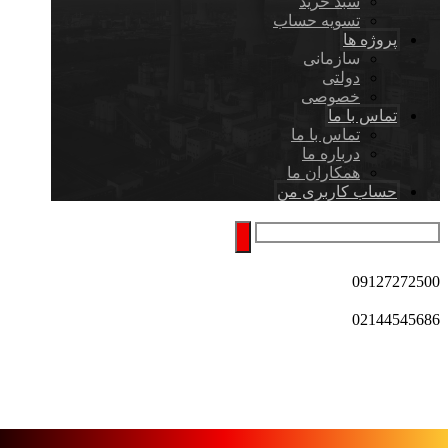
سبد خرید
تسویه حساب
پروژه ها
سازمانی
دولتی
خصوصی
تماس با ما
تماس با ما
درباره ما
همکاران ما
حساب کاربری من
09127272500
02144545686