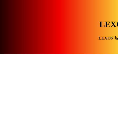
LEX
ا
LEXON