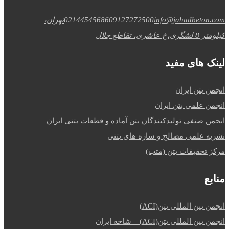
info@jahadbeton.com
09127272500
02144545686
تهران،
کیلومتر 8 لشگری،خ عاشری، تقاطع جلال
لینک های مفید
انجمن بتن ایران
انجمن علمی بتن ایران
انجمن صنفی تولیدکنندگان بتن آماده و قطعات بتنی ایران
نشریه علمی مصالح و سازه های بتنی
مرکز تحقیقات بتن (متب)
منابع
انجمن بین المللی بتن(ACI)
انجمن بین المللی بتن(ACI) – شاخه ایران