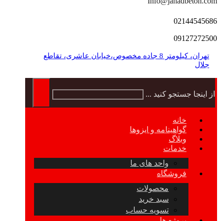
Info@jahadbeton.com
02144545686
09127272500
تهران، کیلومتر 8 جاده مخصوص،خیابان عاشری، تقاطع
جلال
از اینجا جستجو کنید ...
خانه
گواهینامه و ایزوها
وبلاگ
خدمات
واحد های ما
فروشگاه
محصولات
سبد خرید
تسویه حساب
پروژه ها