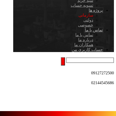
سبد خرید
تسویه حساب
پروژه ها
سازمانی
دولتی
خصوصی
تماس با ما
تماس با ما
درباره ما
همکاران ما
حساب کاربری من
09127272500
02144545686