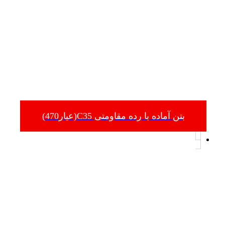
بتن آماده با رده مقاومتی C35(عیار470)