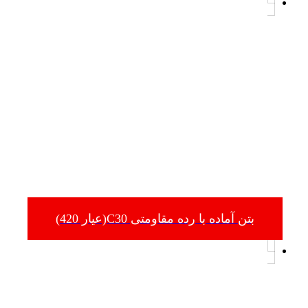
بتن آماده با رده مقاومتی C30(عیار 420)