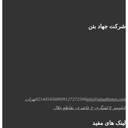
شرکت جهاد بتن
info@jahadbeton.com
09127272500
02144545686
تهران،
کیلومتر 8 لشگری،خ عاشری، تقاطع جلال
لینک های مفید