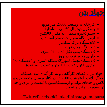
جهاد بتن
کارخانه به وسعت 20000 متر مربع
باسکول دیجیتال 60 تنی استاندارد
سیلو ذخیره سیمان به مقدار 2500تن
ازمایشگاه مقیم تحت نظر استاندارد
33دستگاه تراک میکسر
7 دستگاه پمپ ثابت
3 دستگاه پمپ دکل 36-42-52 متری
دارای مجوز تردد در روز
3 دستگاه بچینگ لیپهر(2دستگاه 1متری و 1 دستگاه 1/2
متری با توان تولید 150 متر مکعب در ساعت)
جهاد بتن با فضای کارگاهی و به کار گیری سه دستگاه
بچینگ پلانت با ظرفیت 2500 تن در کنار پرسنل متخصص و پر
تلاش واحدهای تولید و ازمایشگاه,بتن با کیفیت را برای واحد
ترانسپورت اماده مینمایند.
Twitter
Facebook
Linkedin
Instagram
aparat