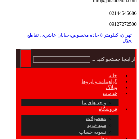
Info@jahadbeton.com
02144545686
09127272500
تهران، کیلومتر 8 جاده مخصوص،خیابان عاشری، تقاطع
جلال
از اینجا جستجو کنید ...
خانه
گواهینامه و ایزوها
وبلاگ
خدمات
واحد های ما
فروشگاه
محصولات
سبد خرید
تسویه حساب
پروژه ها