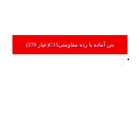
بتن آماده با رده مقاومتیC15(عیار 270)