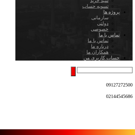
سبد خرید
تسویه حساب
پروژه ها
سازمانی
دولتی
خصوصی
تماس با ما
تماس با ما
درباره ما
همکاران ما
حساب کاربری من
09127272500
02144545686