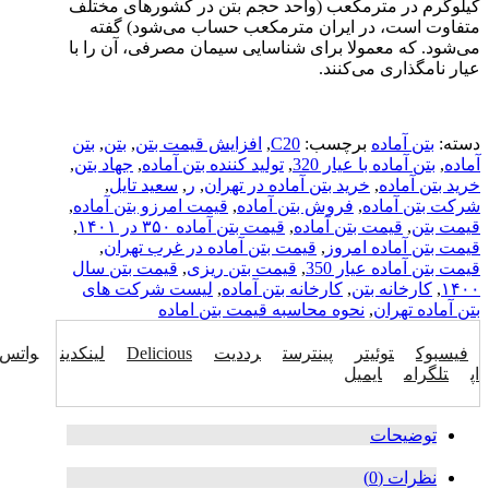
کیلوگرم در مترمکعب (واحد حجم بتن در کشورهای مختلف
متفاوت است، در ایران مترمکعب حساب می‌شود) گفته
می‌شود. که معمولا برای شناسایی سیمان مصرفی، آن را با
عیار نامگذاری می‌کنند.
دسته:
بتن آماده
برچسب:
C20
,
افزایش قیمت بتن
,
بتن
,
بتن
آماده
,
بتن آماده با عیار 320
,
تولید کننده بتن آماده
,
جهاد بتن
,
خرید بتن آماده
,
خرید بتن آماده در تهران
,
ر
,
سعید تایل
,
شرکت بتن آماده
,
فروش بتن آماده
,
قیمت امرزو بتن آماده
,
قیمت بتن
,
قیمت بتن آماده
,
قیمت بتن آماده ۳۵۰ در ۱۴۰۱
,
قیمت بتن آماده امروز
,
قیمت بتن آماده در غرب تهران
,
قیمت بتن آماده عیار 350
,
قیمت بتن ریزی
,
قیمت بتن سال
۱۴۰۰
,
کارخانه بتن
,
کارخانه بتن آماده
,
لیست شرکت های
بتن آماده تهران
,
نحوه محاسبه قیمت بتن اماده
فیسبوک
توئیتر
پینترست
رددیت
Delicious
لینکدین
واتس
اپ
تلگرام
ایمیل
توضیحات
نظرات (0)