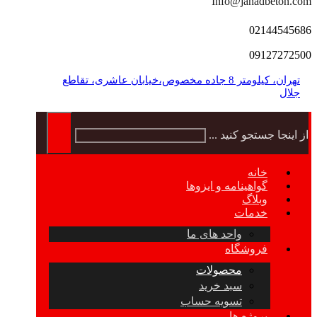
Info@jahadbeton.com
02144545686
09127272500
تهران، کیلومتر 8 جاده مخصوص،خیابان عاشری، تقاطع
جلال
از اینجا جستجو کنید ...
خانه
گواهینامه و ایزوها
وبلاگ
خدمات
واحد های ما
فروشگاه
محصولات
سبد خرید
تسویه حساب
پروژه ها