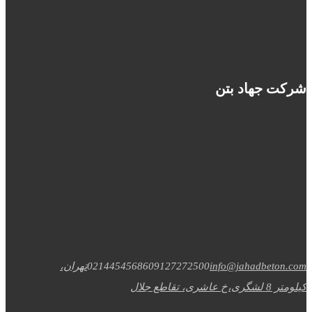
شرکت جهاد بتن
info@jahadbeton.com
09127272500
02144545686
تهران،
کیلومتر 8 لشگری،خ عاشری، تقاطع جلال