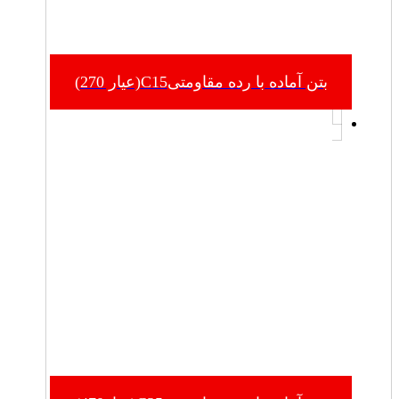
بتن آماده با رده مقاومتیC15(عیار 270)