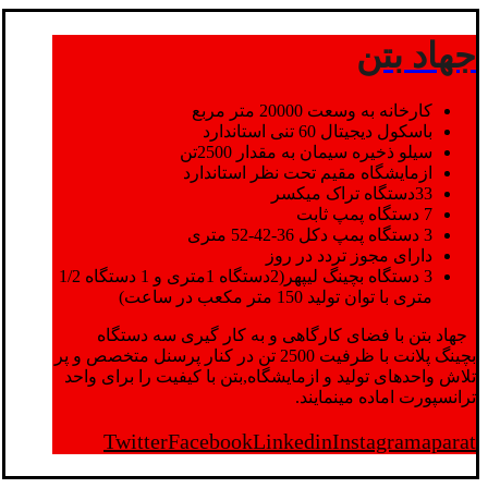
جهاد بتن
کارخانه به وسعت 20000 متر مربع
باسکول دیجیتال 60 تنی استاندارد
سیلو ذخیره سیمان به مقدار 2500تن
ازمایشگاه مقیم تحت نظر استاندارد
33دستگاه تراک میکسر
7 دستگاه پمپ ثابت
3 دستگاه پمپ دکل 36-42-52 متری
دارای مجوز تردد در روز
3 دستگاه بچینگ لیپهر(2دستگاه 1متری و 1 دستگاه 1/2
متری با توان تولید 150 متر مکعب در ساعت)
جهاد بتن با فضای کارگاهی و به کار گیری سه دستگاه
بچینگ پلانت با ظرفیت 2500 تن در کنار پرسنل متخصص و پر
تلاش واحدهای تولید و ازمایشگاه,بتن با کیفیت را برای واحد
ترانسپورت اماده مینمایند.
Twitter
Facebook
Linkedin
Instagram
aparat