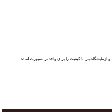
ر پرسنل متخصص و پر تلاش واحدهای تولید و ازمایشگاه,بتن با کیفیت را برای واحد ترانسپورت اماده