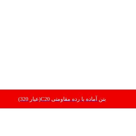
بتن آماده با رده مقاومتی C20(عیار 320)