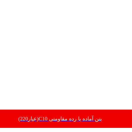
بتن آماده با رده مقاومتی C10(عیار220)