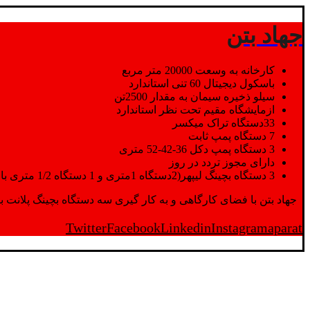
جهاد بتن
کارخانه به وسعت 20000 متر مربع
باسکول دیجیتال 60 تنی استاندارد
سیلو ذخیره سیمان به مقدار 2500تن
ازمایشگاه مقیم تحت نظر استاندارد
33دستگاه تراک میکسر
7 دستگاه پمپ ثابت
3 دستگاه پمپ دکل 36-42-52 متری
دارای مجوز تردد در روز
3 دستگاه بچینگ لیپهر(2دستگاه 1متری و 1 دستگاه 1/2 متری با توان تولید 150 متر مکعب در ساعت)
جهاد بتن با فضای کارگاهی و به کار گیری سه دستگاه بچینگ پلانت با ظرفیت 2500 تن در کنار پرسنل متخصص و پر تلاش واحدهای تولید و ازمایشگاه,بتن با کیفیت را برای واحد تر
Twitter
Facebook
Linkedin
Instagram
aparat