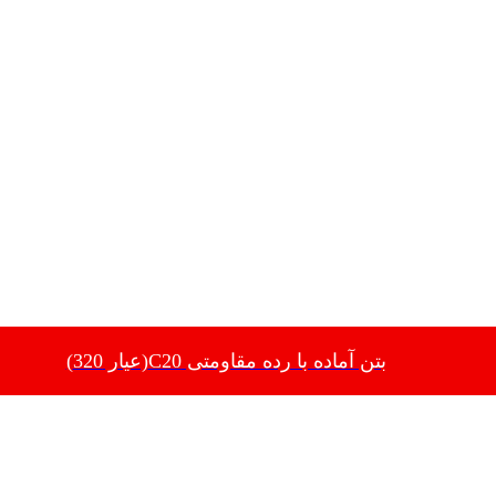
بتن آماده با رده مقاومتی C20(عیار 320)