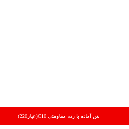
بتن آماده با رده مقاومتی C10(عیار220)