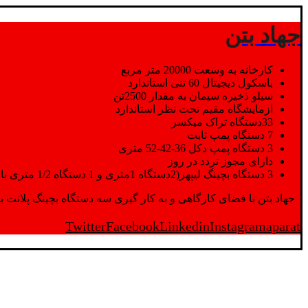
جهاد بتن
کارخانه به وسعت 20000 متر مربع
باسکول دیجیتال 60 تنی استاندارد
سیلو ذخیره سیمان به مقدار 2500تن
ازمایشگاه مقیم تحت نظر استاندارد
33دستگاه تراک میکسر
7 دستگاه پمپ ثابت
3 دستگاه پمپ دکل 36-42-52 متری
دارای مجوز تردد در روز
3 دستگاه بچینگ لیپهر(2دستگاه 1متری و 1 دستگاه 1/2 متری با توان تولید 150 متر مکعب در ساعت)
جهاد بتن با فضای کارگاهی و به کار گیری سه دستگاه بچینگ پلانت با ظرفیت 2500 تن در کنار پرسنل متخصص و پر تلاش واحدهای تولید و ازمایشگاه,بتن با کیفیت را برای واحد تر
Twitter
Facebook
Linkedin
Instagram
aparat