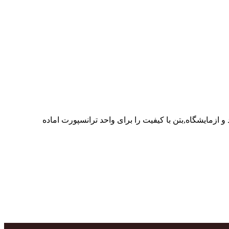
ر پرسنل متخصص و پر تلاش واحدهای تولید و ازمایشگاه,بتن با کیفیت را برای واحد ترانسپورت اماده