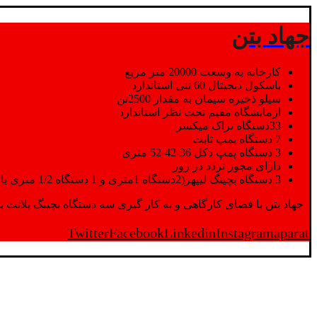
جهاد بتن
کارخانه به وسعت 20000 متر مربع
باسکول دیجیتال 60 تنی استاندارد
سیلو ذخیره سیمان به مقدار 2500تن
ازمایشگاه مقیم تحت نظر استاندارد
33دستگاه تراک میکسر
7 دستگاه پمپ ثابت
3 دستگاه پمپ دکل 36-42-52 متری
دارای مجوز تردد در روز
3 دستگاه بچینگ لیپهر(2دستگاه 1متری و 1 دستگاه 1/2 متری با توان تولید 150 متر مکعب در ساعت)
جهاد بتن با فضای کارگاهی و به کار گیری سه دستگاه بچینگ پلانت با ظرفیت 2500 تن در کنار پرسنل متخصص و پر تلاش واحدهای تولید و ازمایشگاه,بتن با کیفیت را برای واحد تر
Twitter
Facebook
Linkedin
Instagram
aparat