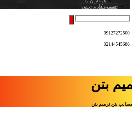
همکاران ما
حساب کاربری من
09127272500
02144545686
یم بتن
طالب بتن
ترمیم بتن