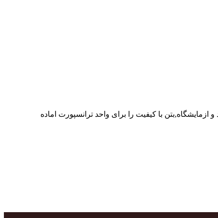
ر پرسنل متخصص و پر تلاش واحدهای تولید و ازمایشگاه,بتن با کیفیت را برای واحد ترانسپورت اماده