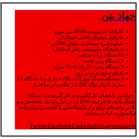
جهاد بتن
کارخانه به وسعت 20000 متر مربع
باسکول دیجیتال 60 تنی استاندارد
سیلو ذخیره سیمان به مقدار 2500تن
ازمایشگاه مقیم تحت نظر استاندارد
33دستگاه تراک میکسر
7 دستگاه پمپ ثابت
3 دستگاه پمپ دکل 36-42-52 متری
دارای مجوز تردد در روز
3 دستگاه بچینگ لیپهر(2دستگاه 1متری و 1 دستگاه 1/2
متری با توان تولید 150 متر مکعب در ساعت)
جهاد بتن با فضای کارگاهی و به کار گیری سه دستگاه
بچینگ پلانت با ظرفیت 2500 تن در کنار پرسنل متخصص و پر
تلاش واحدهای تولید و ازمایشگاه,بتن با کیفیت را برای واحد
ترانسپورت اماده مینمایند.
Twitter
Facebook
Linkedin
Instagram
aparat