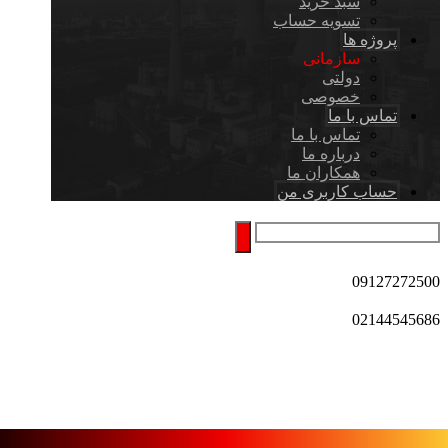
سبد خرید
تسویه حساب
پروژه ها
سازمانی
دولتی
خصوصی
تماس با ما
تماس با ما
درباره ما
همکاران ما
حساب کاربری من
09127272500
02144545686