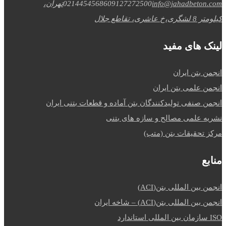
info@jahadbeton.com
09127272500
02144545686
تهران،
کیلومتر 8 لشگری،خ عاشری، تقاطع جلال
لینک های مفید
انجمن بتن ایران
انجمن علمی بتن ایران
انجمن صنفی تولیدکنندگان بتن آماده و قطعات بتنی ایران
نشریه علمی مصالح و سازه های بتنی
مرکز تحقیقات بتن (متب)
منابع
انجمن بین المللی بتن(ACI)
انجمن بین المللی بتن(ACI) – شاخه ایران
ISO سازمان بین المللی استاندارد