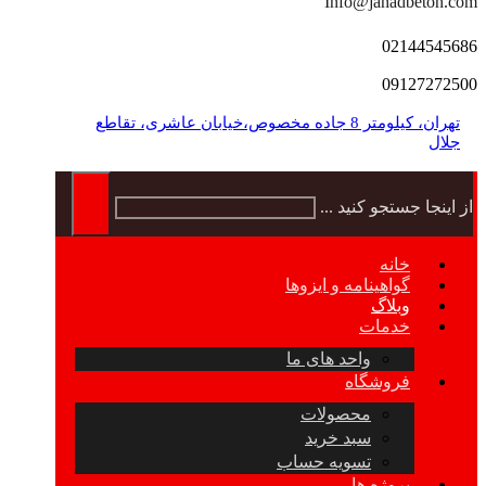
Info@jahadbeton.com
02144545686
09127272500
تهران، کیلومتر 8 جاده مخصوص،خیابان عاشری، تقاطع
جلال
از اینجا جستجو کنید ...
خانه
گواهینامه و ایزوها
وبلاگ
خدمات
واحد های ما
فروشگاه
محصولات
سبد خرید
تسویه حساب
پروژه ها