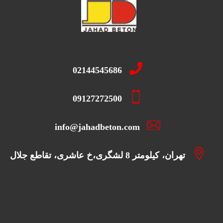
02144545686
09127272500
info@jahadbeton.com
تهران، کیلومتر 8 لشگری،خ عاشری، تقاطع جلال