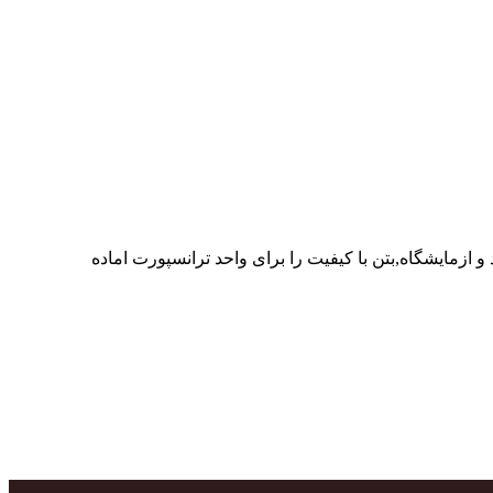
ر پرسنل متخصص و پر تلاش واحدهای تولید و ازمایشگاه,بتن با کیفیت را برای واحد ترانسپورت اماده