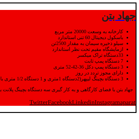
جهاد بتن
کارخانه به وسعت 20000 متر مربع
باسکول دیجیتال 60 تنی استاندارد
سیلو ذخیره سیمان به مقدار 2500تن
ازمایشگاه مقیم تحت نظر استاندارد
33دستگاه تراک میکسر
7 دستگاه پمپ ثابت
3 دستگاه پمپ دکل 36-42-52 متری
دارای مجوز تردد در روز
3 دستگاه بچینگ لیپهر(2دستگاه 1متری و 1 دستگاه 1/2 متری با توان تولید 150 متر مکعب در ساعت)
جهاد بتن با فضای کارگاهی و به کار گیری سه دستگاه بچینگ پلانت با ظرفیت 2500 تن در کنار پرسنل متخصص و پر تلاش واحدهای تولید و ازمایشگاه,بتن با کیفیت را برای واحد تر
Twitter
Facebook
Linkedin
Instagram
aparat