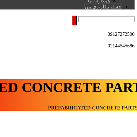
همکاران ما
حساب کاربری من
09127272500
02144545686
ED CONCRETE PAR
PREFABRICATED CONCRETE PART