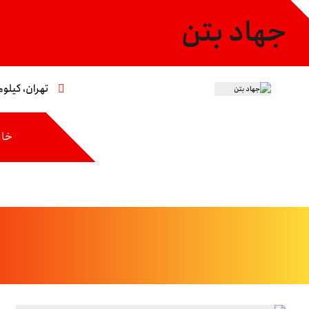
جهاد بتن
تهران، کیلومتر ۸ جاده مخصوص،خیابان عاشری، 
خان