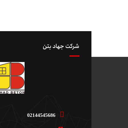
شرکت جهاد بتن
02144545686