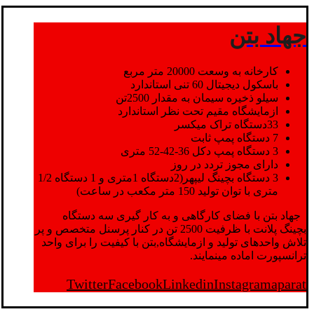
جهاد بتن
کارخانه به وسعت 20000 متر مربع
باسکول دیجیتال 60 تنی استاندارد
سیلو ذخیره سیمان به مقدار 2500تن
ازمایشگاه مقیم تحت نظر استاندارد
33دستگاه تراک میکسر
7 دستگاه پمپ ثابت
3 دستگاه پمپ دکل 36-42-52 متری
دارای مجوز تردد در روز
3 دستگاه بچینگ لیپهر(2دستگاه 1متری و 1 دستگاه 1/2
متری با توان تولید 150 متر مکعب در ساعت)
جهاد بتن با فضای کارگاهی و به کار گیری سه دستگاه
بچینگ پلانت با ظرفیت 2500 تن در کنار پرسنل متخصص و پر
تلاش واحدهای تولید و ازمایشگاه,بتن با کیفیت را برای واحد
ترانسپورت اماده مینمایند.
Twitter
Facebook
Linkedin
Instagram
aparat