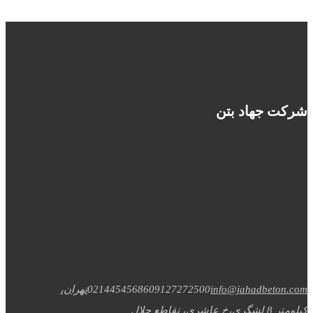
شرکت جهاد بتن
info@jahadbeton.com
09127272500
02144545686
تهران،
کیلومتر 8 لشگری،خ عاشری، تقاطع جلال