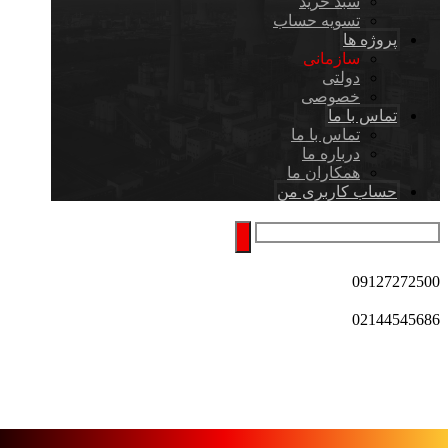
سبد خرید
تسویه حساب
پروژه ها
سازمانی
دولتی
خصوصی
تماس با ما
تماس با ما
درباره ما
همکاران ما
حساب کاربری من
09127272500
02144545686