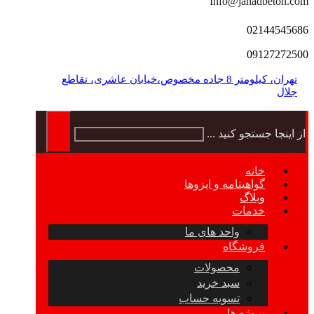
Info@jahadbeton.com
02144545686
09127272500
تهران، کیلومتر 8 جاده مخصوص،خیابان عاشری، تقاطع
جلال
از اینجا جستجو کنید ...
خانه
گواهینامه و ایزوها
وبلاگ
خدمات
واحد های ما
فروشگاه
محصولات
سبد خرید
تسویه حساب
پروژه ها