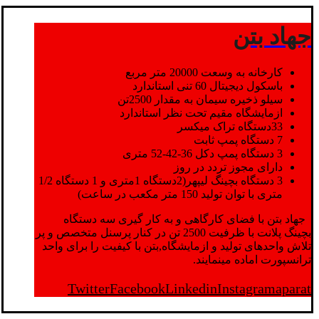
جهاد بتن
کارخانه به وسعت 20000 متر مربع
باسکول دیجیتال 60 تنی استاندارد
سیلو ذخیره سیمان به مقدار 2500تن
ازمایشگاه مقیم تحت نظر استاندارد
33دستگاه تراک میکسر
7 دستگاه پمپ ثابت
3 دستگاه پمپ دکل 36-42-52 متری
دارای مجوز تردد در روز
3 دستگاه بچینگ لیپهر(2دستگاه 1متری و 1 دستگاه 1/2
متری با توان تولید 150 متر مکعب در ساعت)
جهاد بتن با فضای کارگاهی و به کار گیری سه دستگاه
بچینگ پلانت با ظرفیت 2500 تن در کنار پرسنل متخصص و پر
تلاش واحدهای تولید و ازمایشگاه,بتن با کیفیت را برای واحد
ترانسپورت اماده مینمایند.
Twitter
Facebook
Linkedin
Instagram
aparat