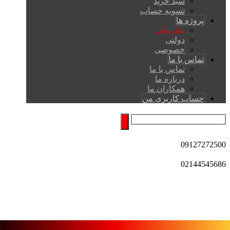
سبد خرید
تسویه حساب
پروژه ها
سازمانی
دولتی
خصوصی
تماس با ما
تماس با ما
درباره ما
همکاران ما
حساب کاربری من
09127272500
02144545686