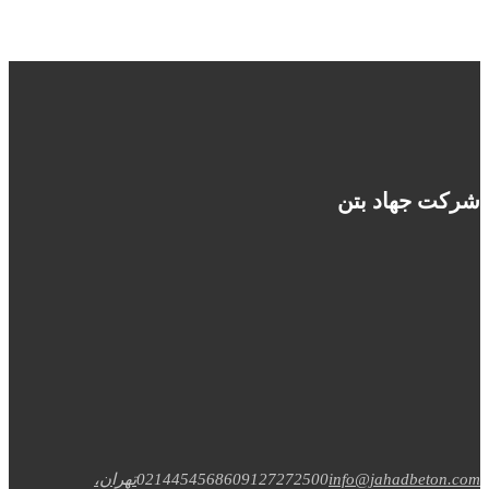
شرکت جهاد بتن
info@jahadbeton.com
09127272500
02144545686
تهران،