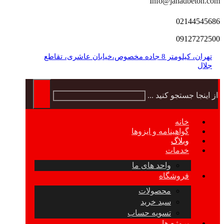
Info@jahadbeton.com
02144545686
09127272500
تهران، کیلومتر 8 جاده مخصوص،خیابان عاشری، تقاطع
جلال
از اینجا جستجو کنید ...
خانه
گواهینامه و ایزوها
وبلاگ
خدمات
واحد های ما
فروشگاه
محصولات
سبد خرید
تسویه حساب
پروژه ها