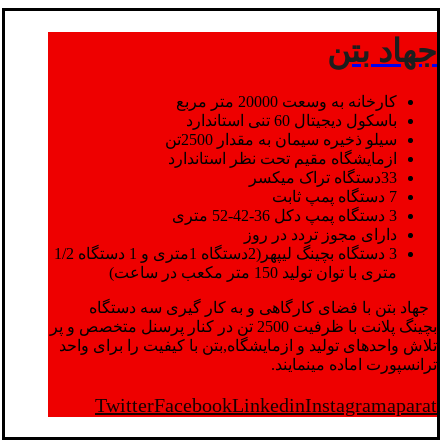
جهاد بتن
کارخانه به وسعت 20000 متر مربع
باسکول دیجیتال 60 تنی استاندارد
سیلو ذخیره سیمان به مقدار 2500تن
ازمایشگاه مقیم تحت نظر استاندارد
33دستگاه تراک میکسر
7 دستگاه پمپ ثابت
3 دستگاه پمپ دکل 36-42-52 متری
دارای مجوز تردد در روز
3 دستگاه بچینگ لیپهر(2دستگاه 1متری و 1 دستگاه 1/2
متری با توان تولید 150 متر مکعب در ساعت)
جهاد بتن با فضای کارگاهی و به کار گیری سه دستگاه
بچینگ پلانت با ظرفیت 2500 تن در کنار پرسنل متخصص و پر
تلاش واحدهای تولید و ازمایشگاه,بتن با کیفیت را برای واحد
ترانسپورت اماده مینمایند.
Twitter
Facebook
Linkedin
Instagram
aparat