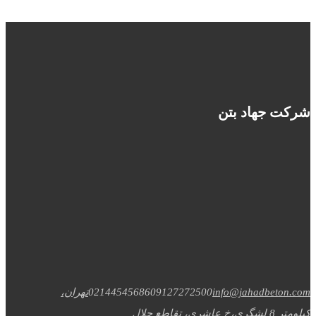
شرکت جهاد بتن
info@jahadbeton.com
09127272500
02144545686
تهران،
کیلومتر 8 لشگری،خ عاشری، تقاطع جلال