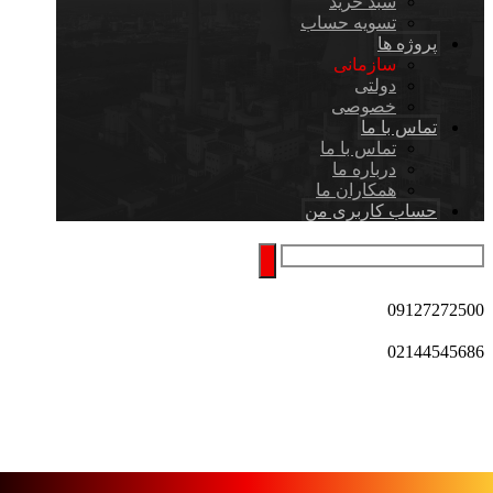
سبد خرید
تسویه حساب
پروژه ها
سازمانی
دولتی
خصوصی
تماس با ما
تماس با ما
درباره ما
همکاران ما
حساب کاربری من
09127272500
02144545686