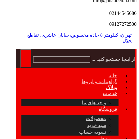
Info@jahadbeton.com
02144545686
09127272500
تهران، کیلومتر 8 جاده مخصوص،خیابان عاشری، تقاطع
جلال
از اینجا جستجو کنید ...
خانه
گواهینامه و ایزوها
وبلاگ
خدمات
واحد های ما
فروشگاه
محصولات
سبد خرید
تسویه حساب
پروژه ها