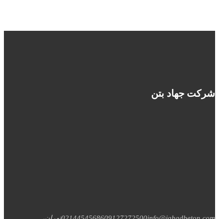
شرکت جهاد بتن
info@jahadbeton.com
09127272500
02144545686
تهران،