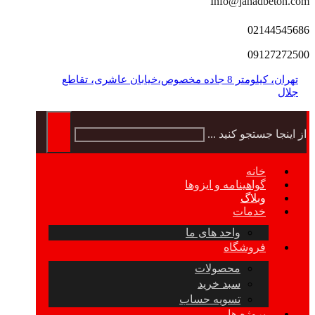
Info@jahadbeton.com
02144545686
09127272500
تهران، کیلومتر 8 جاده مخصوص،خیابان عاشری، تقاطع
جلال
از اینجا جستجو کنید ...
خانه
گواهینامه و ایزوها
وبلاگ
خدمات
واحد های ما
فروشگاه
محصولات
سبد خرید
تسویه حساب
پروژه ها