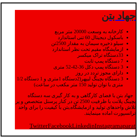
جهاد بتن
کارخانه به وسعت 20000 متر مربع
باسکول دیجیتال 60 تنی استاندارد
سیلو ذخیره سیمان به مقدار 2500تن
ازمایشگاه مقیم تحت نظر استاندارد
33دستگاه تراک میکسر
7 دستگاه پمپ ثابت
3 دستگاه پمپ دکل 36-42-52 متری
دارای مجوز تردد در روز
3 دستگاه بچینگ لیپهر(2دستگاه 1متری و 1 دستگاه 1/2
متری با توان تولید 150 متر مکعب در ساعت)
جهاد بتن با فضای کارگاهی و به کار گیری سه دستگاه
بچینگ پلانت با ظرفیت 2500 تن در کنار پرسنل متخصص و پر
تلاش واحدهای تولید و ازمایشگاه,بتن با کیفیت را برای واحد
ترانسپورت اماده مینمایند.
Twitter
Facebook
Linkedin
Instagram
aparat