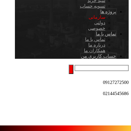
سبد خرید
تسویه حساب
پروژه ها
سازمانی
دولتی
خصوصی
تماس با ما
تماس با ما
درباره ما
همکاران ما
حساب کاربری من
09127272500
02144545686