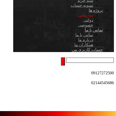
سبد خرید
تسویه حساب
پروژه ها
سازمانی
دولتی
خصوصی
تماس با ما
تماس با ما
درباره ما
همکاران ما
حساب کاربری من
09127272500
02144545686