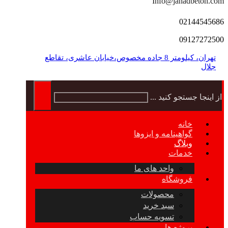
Info@jahadbeton.com
02144545686
09127272500
تهران، کیلومتر 8 جاده مخصوص،خیابان عاشری، تقاطع
جلال
از اینجا جستجو کنید ...
خانه
گواهینامه و ایزوها
وبلاگ
خدمات
واحد های ما
فروشگاه
محصولات
سبد خرید
تسویه حساب
پروژه ها