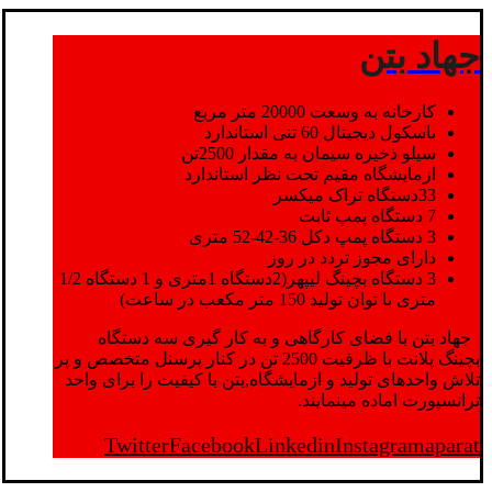
جهاد بتن
کارخانه به وسعت 20000 متر مربع
باسکول دیجیتال 60 تنی استاندارد
سیلو ذخیره سیمان به مقدار 2500تن
ازمایشگاه مقیم تحت نظر استاندارد
33دستگاه تراک میکسر
7 دستگاه پمپ ثابت
3 دستگاه پمپ دکل 36-42-52 متری
دارای مجوز تردد در روز
3 دستگاه بچینگ لیپهر(2دستگاه 1متری و 1 دستگاه 1/2
متری با توان تولید 150 متر مکعب در ساعت)
جهاد بتن با فضای کارگاهی و به کار گیری سه دستگاه
بچینگ پلانت با ظرفیت 2500 تن در کنار پرسنل متخصص و پر
تلاش واحدهای تولید و ازمایشگاه,بتن با کیفیت را برای واحد
ترانسپورت اماده مینمایند.
Twitter
Facebook
Linkedin
Instagram
aparat