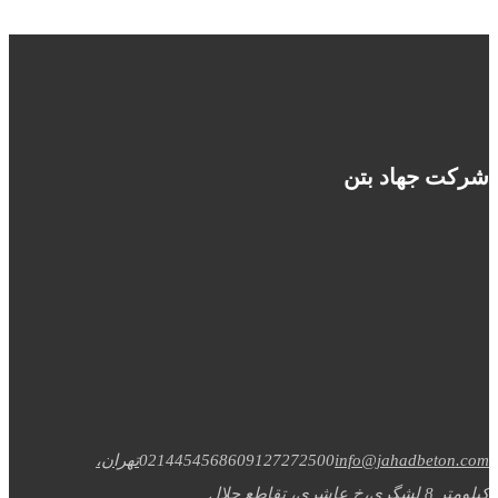
شرکت جهاد بتن
info@jahadbeton.com
09127272500
02144545686
تهران،
کیلومتر 8 لشگری،خ عاشری، تقاطع جلال