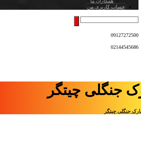
همکاران ما
حساب کاربری من
09127272500
02144545686
رک جنگلی چیتگر
ارک جنگلی چیتگر