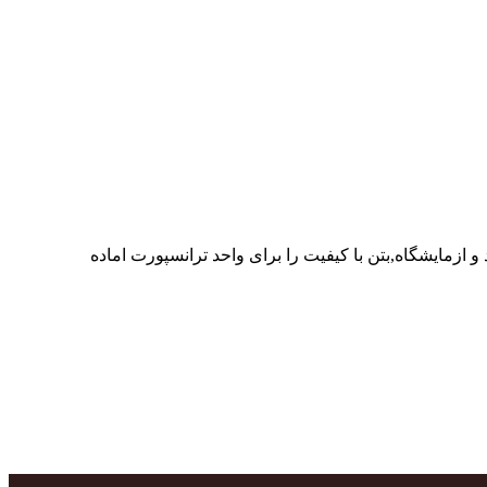
ر پرسنل متخصص و پر تلاش واحدهای تولید و ازمایشگاه,بتن با کیفیت را برای واحد ترانسپورت اماده