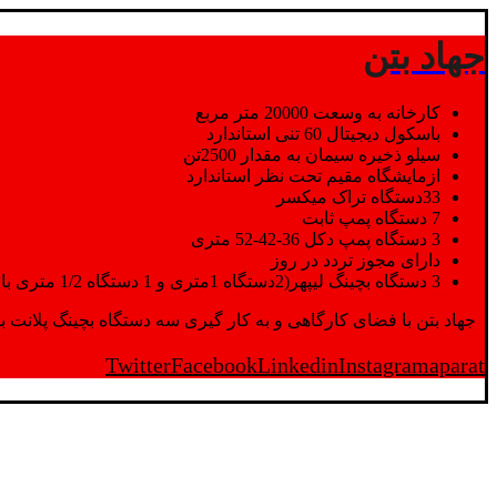
جهاد بتن
کارخانه به وسعت 20000 متر مربع
باسکول دیجیتال 60 تنی استاندارد
سیلو ذخیره سیمان به مقدار 2500تن
ازمایشگاه مقیم تحت نظر استاندارد
33دستگاه تراک میکسر
7 دستگاه پمپ ثابت
3 دستگاه پمپ دکل 36-42-52 متری
دارای مجوز تردد در روز
3 دستگاه بچینگ لیپهر(2دستگاه 1متری و 1 دستگاه 1/2 متری با توان تولید 150 متر مکعب در ساعت)
جهاد بتن با فضای کارگاهی و به کار گیری سه دستگاه بچینگ پلانت با ظرفیت 2500 تن در کنار پرسنل متخصص و پر تلاش واحدهای تولید و ازمایشگاه,بتن با کیفیت را برای واحد تر
Twitter
Facebook
Linkedin
Instagram
aparat