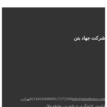
شرکت جهاد بتن
info@jahadbeton.com
09127272500
02144545686
تهران،
کیلومتر 8 لشگری،خ عاشری، تقاطع جلال