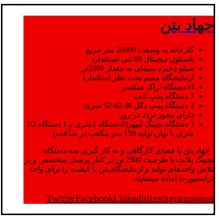
جهاد بتن
کارخانه به وسعت 20000 متر مربع
باسکول دیجیتال 60 تنی استاندارد
سیلو ذخیره سیمان به مقدار 2500تن
ازمایشگاه مقیم تحت نظر استاندارد
33دستگاه تراک میکسر
7 دستگاه پمپ ثابت
3 دستگاه پمپ دکل 36-42-52 متری
دارای مجوز تردد در روز
3 دستگاه بچینگ لیپهر(2دستگاه 1متری و 1 دستگاه 1/2
متری با توان تولید 150 متر مکعب در ساعت)
جهاد بتن با فضای کارگاهی و به کار گیری سه دستگاه
بچینگ پلانت با ظرفیت 2500 تن در کنار پرسنل متخصص و پر
تلاش واحدهای تولید و ازمایشگاه,بتن با کیفیت را برای واحد
ترانسپورت اماده مینمایند.
Twitter
Facebook
Linkedin
Instagram
aparat