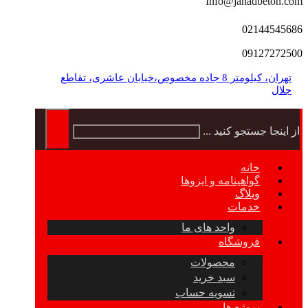
Info@jahadbeton.com
02144545686
09127272500
تهران، کیلومتر 8 جاده مخصوص،خیابان عاشری، تقاطع
جلال
از اینجا جستجو کنید ...
خانه
گواهینامه و ایزوها
وبلاگ
خدمات
واحد های ما
فروشگاه
محصولات
سبد خرید
تسویه حساب
پروژه ها