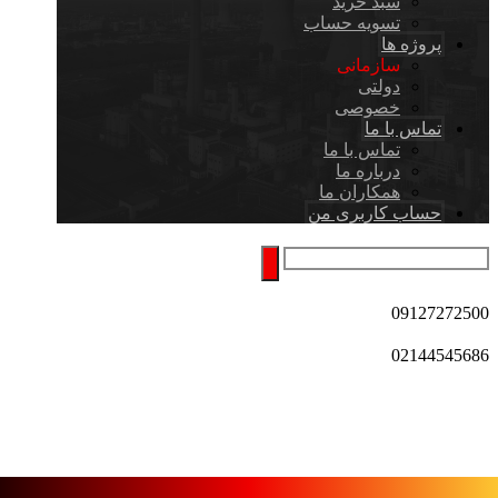
سبد خرید
تسویه حساب
پروژه ها
سازمانی
دولتی
خصوصی
تماس با ما
تماس با ما
درباره ما
همکاران ما
حساب کاربری من
09127272500
02144545686