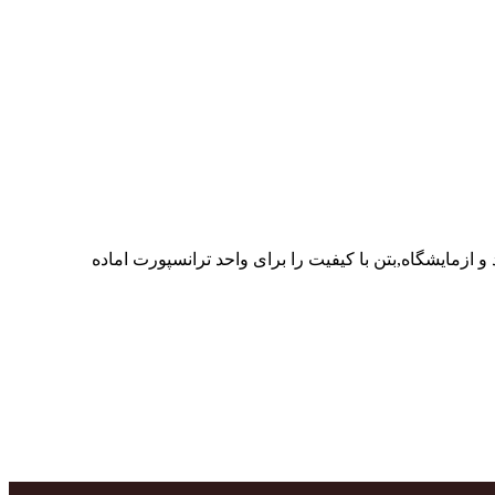
ر پرسنل متخصص و پر تلاش واحدهای تولید و ازمایشگاه,بتن با کیفیت را برای واحد ترانسپورت اماده