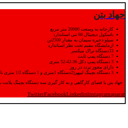
جهاد بتن
کارخانه به وسعت 20000 متر مربع
باسکول دیجیتال 60 تنی استاندارد
سیلو ذخیره سیمان به مقدار 2500تن
ازمایشگاه مقیم تحت نظر استاندارد
33دستگاه تراک میکسر
7 دستگاه پمپ ثابت
3 دستگاه پمپ دکل 36-42-52 متری
دارای مجوز تردد در روز
3 دستگاه بچینگ لیپهر(2دستگاه 1متری و 1 دستگاه 1/2 متری با توان تولید 150 متر مکعب در ساعت)
جهاد بتن با فضای کارگاهی و به کار گیری سه دستگاه بچینگ پلانت با ظرفیت 2500 تن در کنار پرسنل متخصص و پر تلاش واحدهای تولید و ازمایشگاه,بتن با کیفیت را برای واحد تر
Twitter
Facebook
Linkedin
Instagram
aparat