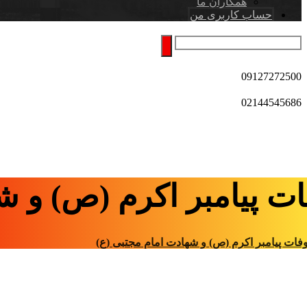
همکاران ما
حساب کاربری من
09127272500
02144545686
ت پیامبر اکرم (ص) و ش
فات پیامبر اکرم (ص) و شهادت امام مجتبی (ع)