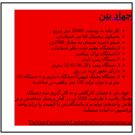
جهاد بتن
کارخانه به وسعت 20000 متر مربع
باسکول دیجیتال 60 تنی استاندارد
سیلو ذخیره سیمان به مقدار 2500تن
ازمایشگاه مقیم تحت نظر استاندارد
33دستگاه تراک میکسر
7 دستگاه پمپ ثابت
3 دستگاه پمپ دکل 36-42-52 متری
دارای مجوز تردد در روز
3 دستگاه بچینگ لیپهر(2دستگاه 1متری و 1 دستگاه 1/2
متری با توان تولید 150 متر مکعب در ساعت)
جهاد بتن با فضای کارگاهی و به کار گیری سه دستگاه
بچینگ پلانت با ظرفیت 2500 تن در کنار پرسنل متخصص و پر
تلاش واحدهای تولید و ازمایشگاه,بتن با کیفیت را برای واحد
ترانسپورت اماده مینمایند.
Twitter
Facebook
Linkedin
Instagram
aparat