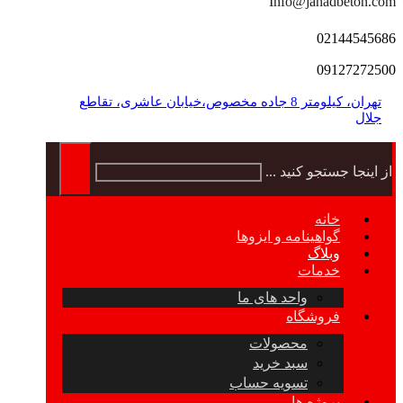
Info@jahadbeton.com
02144545686
09127272500
تهران، کیلومتر 8 جاده مخصوص،خیابان عاشری، تقاطع
جلال
از اینجا جستجو کنید ...
خانه
گواهینامه و ایزوها
وبلاگ
خدمات
واحد های ما
فروشگاه
محصولات
سبد خرید
تسویه حساب
پروژه ها