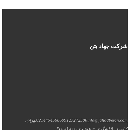
شرکت جهاد بتن
info@jahadbeton.com
09127272500
02144545686
تهران،
کیلومتر 8 لشگری،خ عاشری، تقاطع جلال