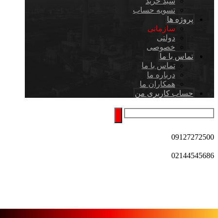
سبد خرید
تسویه حساب
پروژه ها
سازمانی
دولتی
خصوصی
تماس با ما
تماس با ما
درباره ما
همکاران ما
حساب کاربری من
09127272500
02144545686