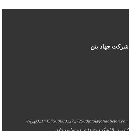
شرکت جهاد بتن
info@jahadbeton.com
09127272500
02144545686
تهران،
کیلومتر 8 لشگری،خ عاشری، تقاطع جلال