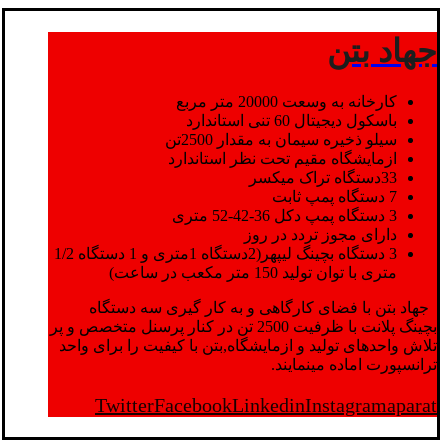
جهاد بتن
کارخانه به وسعت 20000 متر مربع
باسکول دیجیتال 60 تنی استاندارد
سیلو ذخیره سیمان به مقدار 2500تن
ازمایشگاه مقیم تحت نظر استاندارد
33دستگاه تراک میکسر
7 دستگاه پمپ ثابت
3 دستگاه پمپ دکل 36-42-52 متری
دارای مجوز تردد در روز
3 دستگاه بچینگ لیپهر(2دستگاه 1متری و 1 دستگاه 1/2
متری با توان تولید 150 متر مکعب در ساعت)
جهاد بتن با فضای کارگاهی و به کار گیری سه دستگاه
بچینگ پلانت با ظرفیت 2500 تن در کنار پرسنل متخصص و پر
تلاش واحدهای تولید و ازمایشگاه,بتن با کیفیت را برای واحد
ترانسپورت اماده مینمایند.
Twitter
Facebook
Linkedin
Instagram
aparat