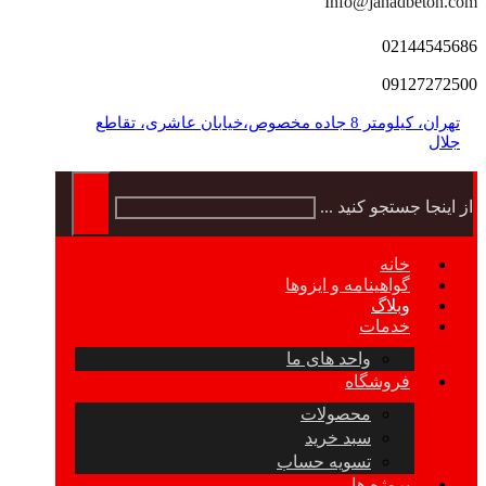
Info@jahadbeton.com
02144545686
09127272500
تهران، کیلومتر 8 جاده مخصوص،خیابان عاشری، تقاطع
جلال
از اینجا جستجو کنید ...
خانه
گواهینامه و ایزوها
وبلاگ
خدمات
واحد های ما
فروشگاه
محصولات
سبد خرید
تسویه حساب
پروژه ها