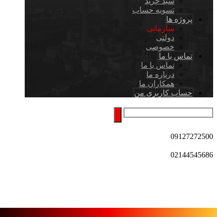
سبد خرید
تسویه حساب
پروژه ها
سازمانی
دولتی
خصوصی
تماس با ما
تماس با ما
درباره ما
همکاران ما
حساب کاربری من
09127272500
02144545686