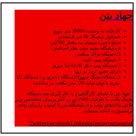
جهاد بتن
کارخانه به وسعت 20000 متر مربع
باسکول دیجیتال 60 تنی استاندارد
سیلو ذخیره سیمان به مقدار 2500تن
ازمایشگاه مقیم تحت نظر استاندارد
33دستگاه تراک میکسر
7 دستگاه پمپ ثابت
3 دستگاه پمپ دکل 36-42-52 متری
دارای مجوز تردد در روز
3 دستگاه بچینگ لیپهر(2دستگاه 1متری و 1 دستگاه 1/2
متری با توان تولید 150 متر مکعب در ساعت)
جهاد بتن با فضای کارگاهی و به کار گیری سه دستگاه
بچینگ پلانت با ظرفیت 2500 تن در کنار پرسنل متخصص و پر
تلاش واحدهای تولید و ازمایشگاه,بتن با کیفیت را برای واحد
ترانسپورت اماده مینمایند.
Twitter
Facebook
Linkedin
Instagram
aparat