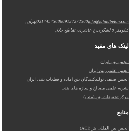
info@jahadbeton.com
09127272500
02144545686
تهران،
کیلومتر 8 لشگری،خ عاشری، تقاطع جلال
لینک های مفید
انجمن بتن ایران
انجمن علمی بتن ایران
انجمن صنفی تولیدکنندگان بتن آماده و قطعات بتنی ایران
نشریه علمی مصالح و سازه های بتنی
مرکز تحقیقات بتن (متب)
منابع
انجمن بین المللی بتن(ACI)