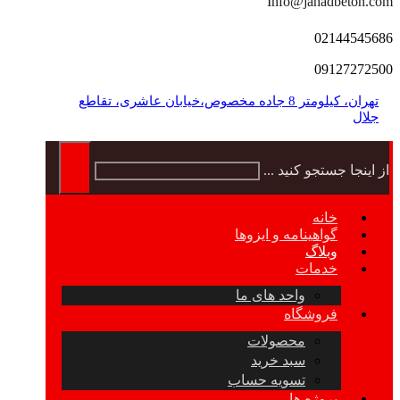
Info@jahadbeton.com
02144545686
09127272500
تهران، کیلومتر 8 جاده مخصوص،خیابان عاشری، تقاطع
جلال
از اینجا جستجو کنید ...
خانه
گواهینامه و ایزوها
وبلاگ
خدمات
واحد های ما
فروشگاه
محصولات
سبد خرید
تسویه حساب
پروژه ها