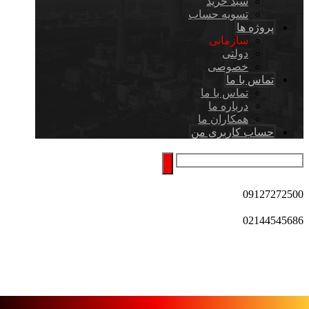
سبد خرید
تسویه حساب
پروژه ها
سازمانی
دولتی
خصوصی
تماس با ما
تماس با ما
درباره ما
همکاران ما
حساب کاربری من
09127272500
02144545686