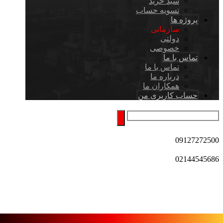
سبد خرید
تسویه حساب
پروژه ها
سازمانی
دولتی
خصوصی
تماس با ما
تماس با ما
درباره ما
همکاران ما
حساب کاربری من
09127272500
02144545686