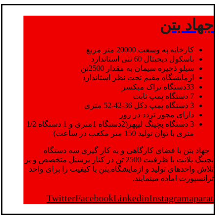
جهاد بتن
کارخانه به وسعت 20000 متر مربع
باسکول دیجیتال 60 تنی استاندارد
سیلو ذخیره سیمان به مقدار 2500تن
ازمایشگاه مقیم تحت نظر استاندارد
33دستگاه تراک میکسر
7 دستگاه پمپ ثابت
3 دستگاه پمپ دکل 36-42-52 متری
دارای مجوز تردد در روز
3 دستگاه بچینگ لیپهر(2دستگاه 1متری و 1 دستگاه 1/2
متری با توان تولید 150 متر مکعب در ساعت)
جهاد بتن با فضای کارگاهی و به کار گیری سه دستگاه
بچینگ پلانت با ظرفیت 2500 تن در کنار پرسنل متخصص و پر
تلاش واحدهای تولید و ازمایشگاه,بتن با کیفیت را برای واحد
ترانسپورت اماده مینمایند.
Twitter
Facebook
Linkedin
Instagram
aparat