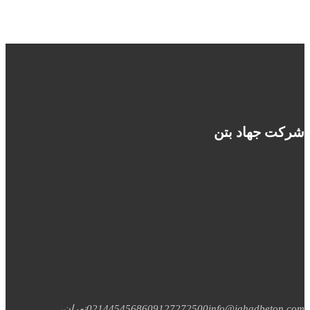
شرکت جهاد بتن
info@jahadbeton.com
09127272500
02144545686
تهران،