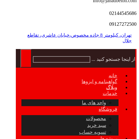
Info@jahadbeton.com
02144545686
09127272500
تهران، کیلومتر 8 جاده مخصوص،خیابان عاشری، تقاطع
جلال
از اینجا جستجو کنید ...
خانه
گواهینامه و ایزوها
وبلاگ
خدمات
واحد های ما
فروشگاه
محصولات
سبد خرید
تسویه حساب
پروژه ها